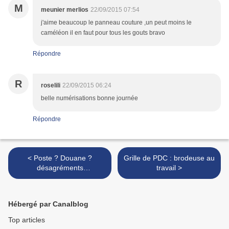
M
meunier merlios
22/09/2015 07:54
j'aime beaucoup le panneau couture ,un peut moins le
caméléon il en faut pour tous les gouts bravo
Répondre
R
roselili
22/09/2015 06:24
belle numérisations bonne journée
Répondre
< Poste ? Douane ?
Grille de PDC : brodeuse au
désagréments
travail >
et...........Sécurité nationale
?
Hébergé par Canalblog
Top articles