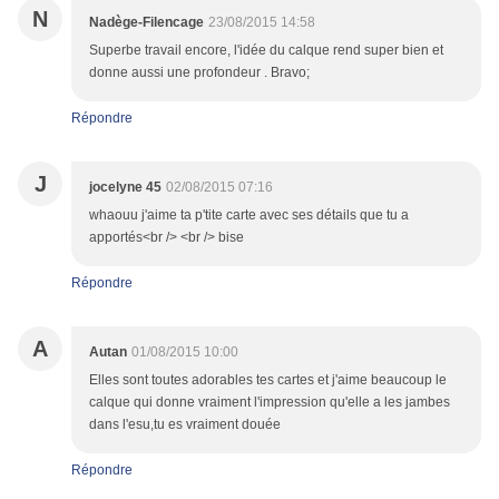
N
Nadège-Filencage
23/08/2015 14:58
Superbe travail encore, l'idée du calque rend super bien et
donne aussi une profondeur . Bravo;
Répondre
J
jocelyne 45
02/08/2015 07:16
whaouu j'aime ta p'tite carte avec ses détails que tu a
apportés<br /> <br /> bise
Répondre
A
Autan
01/08/2015 10:00
Elles sont toutes adorables tes cartes et j'aime beaucoup le
calque qui donne vraiment l'impression qu'elle a les jambes
dans l'esu,tu es vraiment douée
Répondre