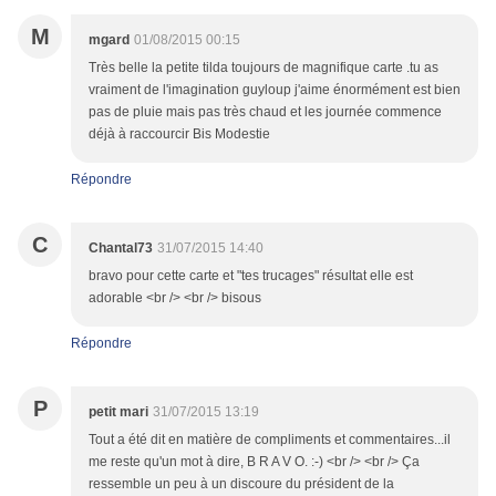
M
mgard
01/08/2015 00:15
Très belle la petite tilda toujours de magnifique carte .tu as
vraiment de l'imagination guyloup j'aime énormément est bien
pas de pluie mais pas très chaud et les journée commence
déjà à raccourcir Bis Modestie
Répondre
C
Chantal73
31/07/2015 14:40
bravo pour cette carte et "tes trucages" résultat elle est
adorable <br /> <br /> bisous
Répondre
P
petit mari
31/07/2015 13:19
Tout a été dit en matière de compliments et commentaires...il
me reste qu'un mot à dire, B R A V O. :-) <br /> <br /> Ça
ressemble un peu à un discoure du président de la