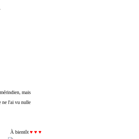
.
mérindien, mais
 ne l'ai vu nulle
À bientôt
♥ ♥ ♥