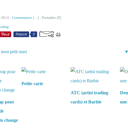
à 18:21 -
Commentaires [
…
]
- Permalien [
#
]
ooking
Repost
0
 mon petit mari
♥
aussi :
Petite carte
ATC (artist trading
Deux
ap pour
cards) et Barbie
une
tle
to change