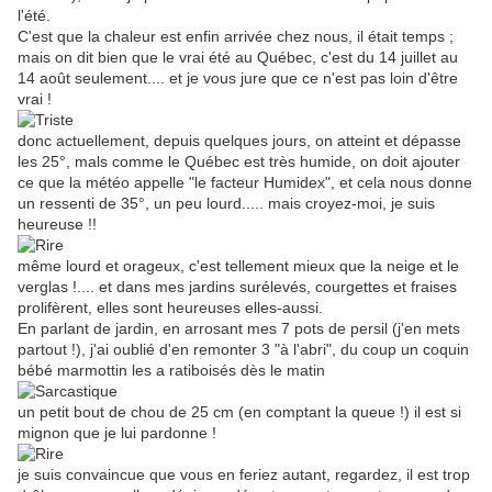
l'été.
C'est que la chaleur est enfin arrivée chez nous, il était temps ;
mais on dit bien que le vrai été au Québec, c'est du 14 juillet au
14 août seulement.... et je vous jure que ce n'est pas loin d'être
vrai !
donc actuellement, depuis quelques jours, on atteint et dépasse
les 25°, mals comme le Québec est très humide, on doit ajouter
ce que la météo appelle "le facteur Humidex", et cela nous donne
un ressenti de 35°, un peu lourd..... mais croyez-moi, je suis
heureuse !!
même lourd et orageux, c'est tellement mieux que la neige et le
verglas !.... et dans mes jardins surélevés, courgettes et fraises
prolifèrent, elles sont heureuses elles-aussi.
En parlant de jardin, en arrosant mes 7 pots de persil (j'en mets
partout !), j'ai oublié d'en remonter 3 "à l'abri", du coup un coquin
bébé marmottin les a ratiboisés dès le matin
un petit bout de chou de 25 cm (en comptant la queue !) il est si
mignon que je lui pardonne !
je suis convaincue que vous en feriez autant, regardez, il est trop