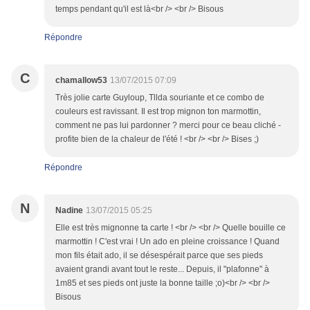
temps pendant qu'il est là<br /> <br /> Bisous
Répondre
C
chamallow53
13/07/2015 07:09
Très jolie carte Guyloup, Tllda souriante et ce combo de
couleurs est ravissant. Il est trop mignon ton marmottin,
comment ne pas lui pardonner ? merci pour ce beau cliché -
profite bien de la chaleur de l'été ! <br /> <br /> Bises ;)
Répondre
N
Nadine
13/07/2015 05:25
Elle est très mignonne ta carte ! <br /> <br /> Quelle bouille ce
marmottin ! C'est vrai ! Un ado en pleine croissance ! Quand
mon fils était ado, il se désespérait parce que ses pieds
avaient grandi avant tout le reste... Depuis, il "plafonne" à
1m85 et ses pieds ont juste la bonne taille ;o)<br /> <br />
Bisous