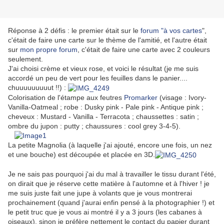
Réponse à 2 défis : le premier était sur le
forum "à vos cartes
",
c'était de faire une carte sur le thème de l'amitié, et l'autre était
sur
mon propre forum
, c'était de faire une carte avec 2 couleurs
seulement.
J'ai choisi crème et vieux rose, et voici le résultat (je me suis
accordé un peu de vert pour les feuilles dans le panier....
chuuuuuuuuut !!) :
Colorisation de l'étampe aux feutres
Promarker
(visage : Ivory-
Vanilla-Oatmeal ; robe : Dusky pink - Pale pink - Antique pink ;
cheveux : Mustard - Vanilla - Terracota ; chaussettes : satin ;
ombre du jupon : putty ; chaussures : cool grey 3-4-5).
La petite Magnolia (à laquelle j'ai ajouté, encore une fois, un nez
et une bouche) est découpée et placée en 3D.
Je ne sais pas pourquoi j'ai du mal à travailler le tissu durant l'été,
on dirait que je réserve cette matière à l'automne et à l'hiver ! je
me suis juste fait une jupe à volants que je vous montrerai
prochainement (quand j'aurai enfin pensé à la photographier !) et
le petit truc que je vous ai montré il y a 3 jours (les cabanes à
oiseaux), sinon je préfère nettement le contact du papier durant