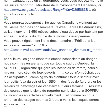
nom "Canada", et bien si, détrompez-vous, vous pouvez même le
lire sur ce rapport du Ministère de l'Environnement Canadien, ici
https://www.ec.gc.ca/default.asp?lang=Fr&n=D295883B-1
où
vous lirez cet article :
Vous pourrez également y lire que les Canadiens viennent au
deuxième rang des consommateurs d’eau, après les Américains,
utilisant environ 1 650 mètres cubes d’eau douce par habitant par
année … soit plus du double de la moyenne européenne.
Vous pouvez également lire le documentaire : "Péril dans les
eaux canadiennes" en PDF ici :
http://assets.wwf.ca/downloads/wwf_canadas_riversatrisk_report
_fr.pdf
par ailleurs, les gens étant totalement inconscients du danger,
nous sommes en alerte rouge sur tout le sud du Québec, la
SOPFEU (l'organisme qui gère les incendies de forêts) nous a
mis en interdiction de feux ouverts......... ce qui n'empêchait pas
les occupants du camping voisin d'enfumer tout le secteur avec
leur petits feux du soir et leur BBQ, ni des fous de faire bruler les
résidus de nettoyages de végétaux sur leurs terrains .... résultats
des courses que je viens de regarder sur le site de la SOPFEU :
17 incendies en activités actuellement.... et comme on nous
annonce des orages pour les 2 jours à venir, les risques seront
encore accrus.