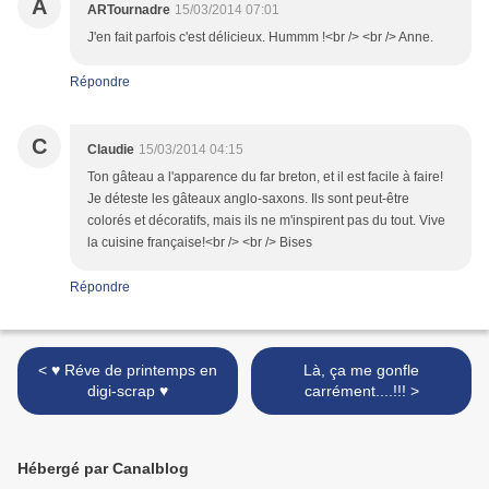
A
ARTournadre
15/03/2014 07:01
J'en fait parfois c'est délicieux. Hummm !<br /> <br /> Anne.
Répondre
C
Claudie
15/03/2014 04:15
Ton gâteau a l'apparence du far breton, et il est facile à faire!
Je déteste les gâteaux anglo-saxons. Ils sont peut-être
colorés et décoratifs, mais ils ne m'inspirent pas du tout. Vive
la cuisine française!<br /> <br /> Bises
Répondre
< ♥ Réve de printemps en
Là, ça me gonfle
digi-scrap ♥
carrément....!!! >
Hébergé par Canalblog