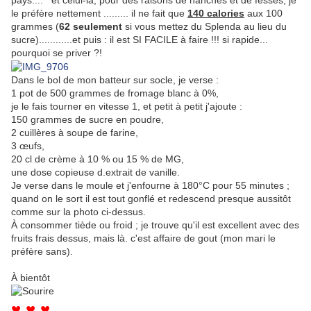
le préfère nettement ......... il ne fait que
140 calories
aux 100
grammes (
62 seulement
si vous mettez du Splenda au lieu du
sucre)............et puis : il est SI FACILE à faire !!! si rapide...
pourquoi se priver ?!
Dans le bol de mon batteur sur socle, je verse :
1 pot de 500 grammes de fromage blanc à 0%,
je le fais tourner en vitesse 1, et petit à petit j'ajoute :
150 grammes de sucre en poudre,
2 cuillères à soupe de farine,
3 œufs,
20 cl de crème à 10 % ou 15 % de MG,
une dose copieuse d.extrait de vanille.
Je verse dans le moule et j'enfourne à 180°C pour 55 minutes ;
quand on le sort il est tout gonflé et redescend presque aussitôt
comme sur la photo ci-dessus.
À consommer tiède ou froid ; je trouve qu'il est excellent avec des
fruits frais dessus, mais là. c'est affaire de gout (mon mari le
préfère sans).
À bientôt
♥ ♥ ♥