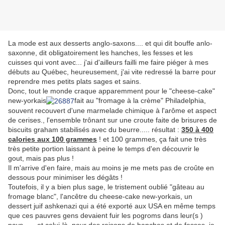
La mode est aux desserts anglo-saxons.... et qui dit bouffe anlo-
saxonne, dit obligatoirement les hanches, les fesses et les
cuisses qui vont avec... j'ai d'ailleurs failli me faire piéger à mes
débuts au Québec, heureusement, j'ai vite redressé la barre pour
reprendre mes petits plats sages et sains.
Donc, tout le monde craque apparemment pour le "cheese-cake"
new-yorkais
fait au "fromage à la crème" Philadelphia,
souvent recouvert d'une marmelade chimique à l'arôme et aspect
de cerises., l'ensemble trônant sur une croute faite de brisures de
biscuits graham stabilisés avec du beurre..... résultat :
350 à 400
calories aux 100 grammes
! et 100 grammes, ça fait une très
très petite portion laissant à peine le temps d'en découvrir le
gout, mais pas plus !
Il m'arrive d'en faire, mais au moins je me mets pas de croûte en
dessous pour minimiser les dégâts !
Toutefois, il y a bien plus sage, le tristement oublié "gâteau au
fromage blanc", l'ancêtre du cheese-cake new-yorkais, un
dessert juif ashkenazi qui a été exporté aux USA en même temps
que ces pauvres gens devaient fuir les pogroms dans leur(s )
pays.... et celui-là, pour des raisons de hanches et de fesses, je