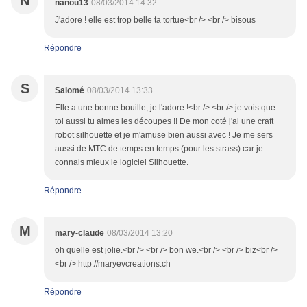
N
nanou13
08/03/2014 14:32
J'adore ! elle est trop belle ta tortue<br /> <br /> bisous
Répondre
S
Salomé
08/03/2014 13:33
Elle a une bonne bouille, je l'adore !<br /> <br /> je vois que
toi aussi tu aimes les découpes !! De mon coté j'ai une craft
robot silhouette et je m'amuse bien aussi avec ! Je me sers
aussi de MTC de temps en temps (pour les strass) car je
connais mieux le logiciel Silhouette.
Répondre
M
mary-claude
08/03/2014 13:20
oh quelle est jolie.<br /> <br /> bon we.<br /> <br /> biz<br />
<br /> http://maryevcreations.ch
Répondre