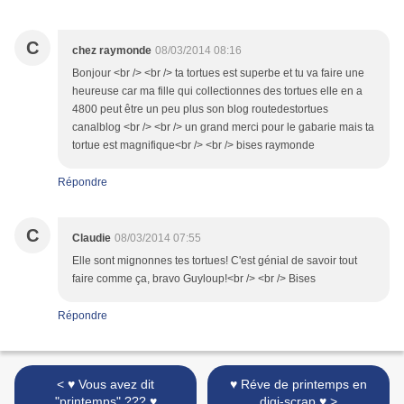
C
chez raymonde
08/03/2014 08:16
Bonjour <br /> <br /> ta tortues est superbe et tu va faire une
heureuse car ma fille qui collectionnes des tortues elle en a
4800 peut être un peu plus son blog routedestortues
canalblog <br /> <br /> un grand merci pour le gabarie mais ta
tortue est magnifique<br /> <br /> bises raymonde
Répondre
C
Claudie
08/03/2014 07:55
Elle sont mignonnes tes tortues! C'est génial de savoir tout
faire comme ça, bravo Guyloup!<br /> <br /> Bises
Répondre
< ♥ Vous avez dit
♥ Réve de printemps en
"printemps" ??? ♥
digi-scrap ♥ >