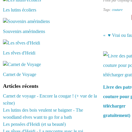
Posté par Guyloup 
Les lutins écoliers
Tags:
couture
Souvenirs amérindiens
Vous aimerez 
Les rêves d'Heidi
Carnet de Voyage
Articles récents
Livre des patr
Carnet de voyage - Encore la cougar ! (+ vue de la
couture pour 
scène)
télécharger
Les lutins des bois veulent se baigner - The
gratuitement)
woodland elves want to go for a bath
Les pensées d'Heidi (et sa beauté)
Les rêves d'Heidi - La rencontre avec le roi