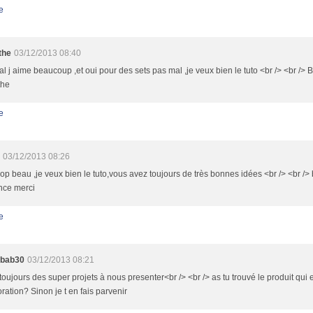
e
the
03/12/2013 08:40
al j aime beaucoup ,et oui pour des sets pas mal ,je veux bien le tuto <br /> <br />
the
e
03/12/2013 08:26
trop beau ,je veux bien le tuto,vous avez toujours de très bonnes idées <br /> <br /
nce merci
e
pbab30
03/12/2013 08:21
toujours des super projets à nous presenter<br /> <br /> as tu trouvé le produit qui
ration? Sinon je t en fais parvenir