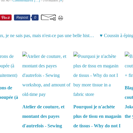
à 00:40 -
Commentaires [
…
]
- Permalien [
#
]
Repost
0
♥ Vrai ou faux, je ne sais pas, mais n'est-ce pas une belle histoire ?...
aussi :
ons de
Bla
poupée (à
cout
Atelier de couture, et
Pourquoi je n'achète
Joke
montant des payes
plus de tissu en magasin
the 
d'autrefois - Sewing
de tissus - Why do not I