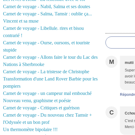
Carnet de voyage - Nabil, Salma et ses doutes
Carnet de voyage - Salma, Tamsir : oublie ça...
Vincent et sa muse
Carnet de voyage - Libellule. rires et bisou
Commentair
contrarié !
Carnet de voyage - Ourse, oursons, et touriste
stupide
Carnet de voyage - Allons faire le tour du Lac des
M
mutti
Nations à Sherbrooke
Super 
Carnet de voyage - La tristesse de Christophe
avoir 
Transformation d'une Land Rover Barbie pour les
beauco
pompiers
Carnet de voyage - un campeur mal embouché
Répondr
Nouveau venu, graphisme et poésie
Carnet de voyage - Critiques et guérison
C
Cchou
Carnet de voyage - Du nouveau chez Tamsir +
C'est 
l'Odyssée et un bon prof
Merci 
Un thermomètre bipolaire !!!