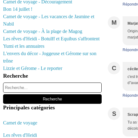
Carnet de voyage - Découragement
Répondr
Bon 14 juillet !
Carnet de voyage - Les vacances de Jasmine et
M
Nabil
Marja
Carnet de voyage - À la plage de Magog
Origin
marja
Les rêves d'Heidi - Botulff et Equibus s'affrontent
Yumi et les annuaires
Répondr
L'envers du décor - Joggeuse et Gérome sur son
trône
C
Lizzie et Gérome - Le reporter
cécile
Recherche
c'est 
d"ava
Répondr
Principales catégories
S
Scra
Carnet de voyage
Tu as 
décolo
Les rêves d'Heidi