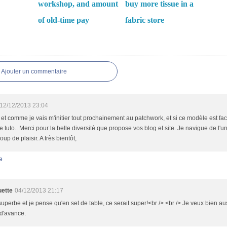
workshop, and amount
buy more tissue in a
of old-time pay
fabric store
es
Ajouter un commentaire
12/12/2013 23:04
et comme je vais m'initier tout prochainement au patchwork, et si ce modèle est faci
le tuto.. Merci pour la belle diversité que propose vos blog et site. Je navigue de l'un
up de plaisir. A très bientôt,
e
ette
04/12/2013 21:17
superbe et je pense qu'en set de table, ce serait super!<br /> <br /> Je veux bien auss
d'avance.