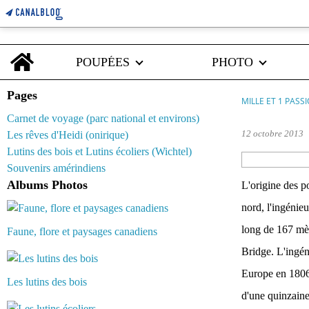
Home
POUPÉES
PHOTO
Pages
MILLE ET 1 PASS
Carnet de voyage (parc national et environs)
12 octobre 2013
Les rêves d'Heidi (onirique)
Lutins des bois et Lutins écoliers (Wichtel)
Souvenirs amérindiens
Albums Photos
L'origine des p
nord, l'ingénie
long de 167 mèt
Faune, flore et paysages canadiens
Bridge. L'ingéni
Europe en 1806 a
Les lutins des bois
d'une quinzaine