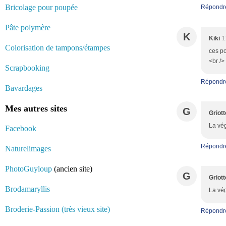
Bricolage pour poupée
Répondr
Pâte polymère
K
Kiki
1
Colorisation de tampons/étampes
ces po
<br />
Scrapbooking
Répondr
Bavardages
Mes autres sites
G
Griott
La vég
Facebook
Répondr
Naturelimages
PhotoGuyloup
(ancien site)
G
Griott
Brodamaryllis
La vég
Broderie-Passion (très vieux site)
Répondr