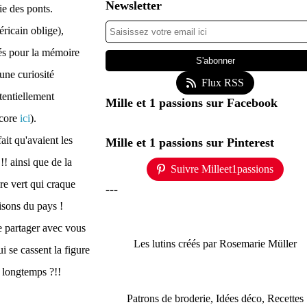
Newsletter
ie des ponts.
ricain oblige),
vés pour la mémoire
une curiosité
Flux RSS
tentiellement
Mille et 1 passions sur Facebook
ncore
ici
).
ait qu'avaient les
Mille et 1 passions sur Pinterest
!! ainsi que de la
Suivre Milleet1passions
ore vert qui craque
---
aisons du pays !
 de partager avec vous
Les lutins créés par Rosemarie Müller
 se cassent la figure
si longtemps ?!!
Patrons de broderie, Idées déco, Recettes