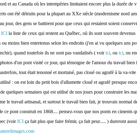
ord et au Canada où les intempéries limitaient encore plus la durée de v
rts ont été détruits pour la plupart au XXe siècle (modernisme nord amé
eau jour, des gens se battirent pour que ceux qui restaient soient conser
i
ICI
la liste de ceux qui restent au Québec, où ils sont souvent devenus 
us ou moins bien entretenus selon les endroits (j'en ai vu quelques uns po
nchir), quand toutefois ils ne sont pas vandalisés ( voir
ici
, ou
ici
, ou e
hotos d'un pont visité ce jour, qui témoigne de l'amour du travail bien f
autrefois, tout était tenonné et mortaisé, pas cloué ou agrafé à la va-vite 
utilisé : on est loin du petit bois d'allumette cloué et agrafé presque enc
 de quelques semaines qui est utilisé de nos jours pour construire les m
e le travail artisanal, et surtout le travail bien fait, je trouvais normal
e ce pont construit en 1868.... pensez-vous que nos ponts en ciments qui
bec (voir
ICI
ça fait plus que faire frémir, ça fait peur..... ) dureront aus