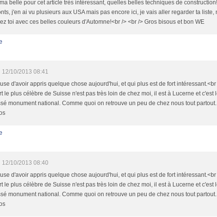
ma belle pour cet article très intéressant, quelles belles techniques de constructi
nts, j'en ai vu plusieurs aux USA mais pas encore ici, je vais aller regarder ta liste, m
ez toi avec ces belles couleurs d'Automne!<br /> <br /> Gros bisous et bon WE
e
12/10/2013 08:41
se d'avoir appris quelque chose aujourd'hui, et qui plus est de fort intéressant.<br 
t le plus célèbre de Suisse n'est pas très loin de chez moi, il est à Lucerne et c'est
assé monument national. Comme quoi on retrouve un peu de chez nous tout partout.
fos
e
12/10/2013 08:40
se d'avoir appris quelque chose aujourd'hui, et qui plus est de fort intéressant.<br 
t le plus célèbre de Suisse n'est pas très loin de chez moi, il est à Lucerne et c'est
assé monument national. Comme quoi on retrouve un peu de chez nous tout partout.
fos