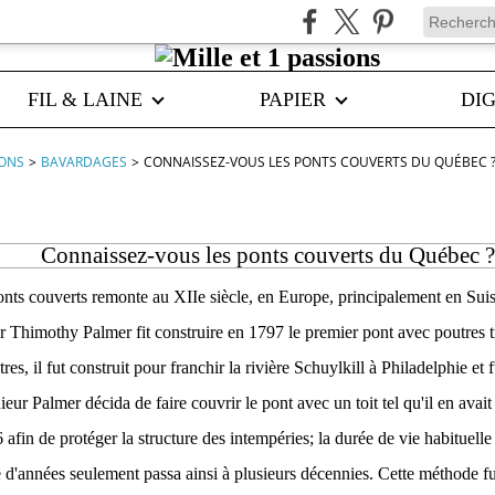
FIL & LAINE
PAPIER
DIG
IONS
>
BAVARDAGES
>
CONNAISSEZ-VOUS LES PONTS COUVERTS DU QUÉBEC 
Connaissez-vous les ponts couverts du Québec ?
onts couverts remonte au XIIe siècle, en Europe, principalement en Su
ur Thimothy Palmer fit construire en 1797 le premier pont avec poutres t
res, il fut construit pour franchir la rivière Schuylkill à Philadelphie 
eur Palmer décida de faire couvrir le pont avec un toit tel qu'il en avai
fin de protéger la structure des intempéries; la durée de vie habituelle 
 d'années seulement passa ainsi à plusieurs décennies. Cette méthode fu