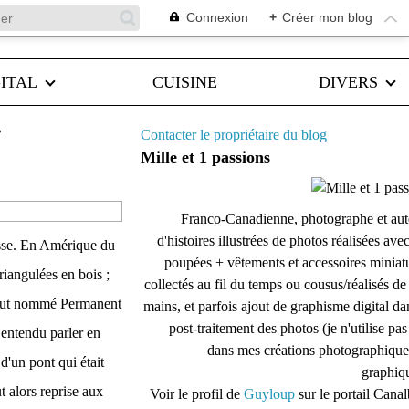
Connexion
+
Créer mon blog
ITAL
CUISINE
DIVERS
?
Contacter le propriétaire du blog
Mille et 1 passions
Franco-Canadienne, photographe et aut
d'histoires illustrées de photos réalisées ave
isse. En Amérique du
poupées + vêtements et accessoires miniat
riangulées en bois ;
collectés au fil du temps ou cousus/réalisés d
et fut nommé Permanent
mains, et parfois ajout de graphisme digital da
post-traitement des photos (je n'utilise pas
t entendu parler en
dans mes créations photographique
d'un pont qui était
graphiqu
t alors reprise aux
Voir le profil de
Guyloup
sur le portail Cana