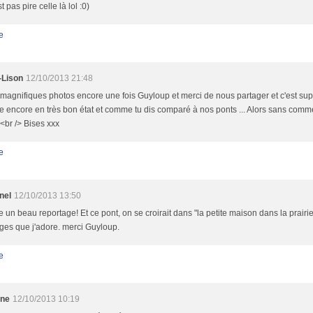
t pas pire celle là lol :0)
e
-Lison
12/10/2013 21:48
gnifiques photos encore une fois Guyloup et merci de nous partager et c'est supe
 encore en très bon état et comme tu dis comparé à nos ponts ... Alors sans commen
 <br /> Bises xxx
e
nel
12/10/2013 13:50
 un beau reportage! Et ce pont, on se croirait dans "la petite maison dans la prairie"..
ges que j'adore. merci Guyloup.
e
ane
12/10/2013 10:19