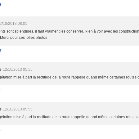
e
2/10/2013 08:01
nts sont splendides, il faut vraiment les conserver. Rien à voir avec les constructio
 Merci pour ces jolies photos
e
e
12/10/2013 05:55
étation mise à part la rectitude de la route rappelle quand même certaines routes 
e
e
12/10/2013 05:55
étation mise à part la rectitude de la route rappelle quand même certaines routes 
e