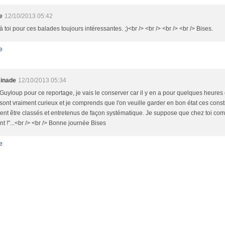
e
12/10/2013 05:42
à toi pour ces balades toujours intéressantes. ;)<br /> <br /> <br /> <br /> Bises.
e
inade
12/10/2013 05:34
Guyloup pour ce reportage, je vais le conserver car il y en a pour quelques heures 
sont vraiment curieux et je comprends que l'on veuille garder en bon état ces const
ent être classés et entretenus de façon systématique. Je suppose que chez toi comme
nt !"...<br /> <br /> Bonne journée Bises
e