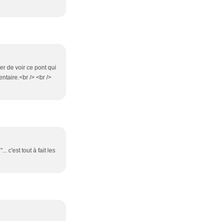
r de voir ce pont qui
taire.<br /> <br />
. c'est tout à fait les