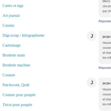
Merci 
Cartes et tags
ces po
par ch
Art journal
Répondr
Cuisine
Digi-scrap / Infographisme
J
jacjac
Heureu
Cartonnage
couver
et cl
Broderie main
les in
Broderie machine
Répondr
Couture
J
jacjac
Patchwork, Quilt
Heureu
Couture pour poupée
couver
et cl
Tricot pour poupée
les in