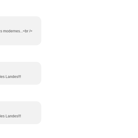
ns modernes...<br />
des Landes!!!
des Landes!!!