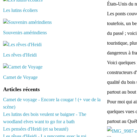
États-Unis du n
Les lutins écoliers
Les ponts couve
toutefois, un b
Souvenirs amérindiens
du passé ; voic
touristique, pl
dangereux à fra
Les rêves d'Heidi
Voici quelques p
constructeurs d'
Carnet de Voyage
qualité du bois 
Articles récents
partout au bout
Carnet de voyage - Encore la cougar ! (+ vue de la
Pour moi qui aim
scène)
quelques vues d
Les lutins des bois veulent se baigner - The
partout au Qué
woodland elves want to go for a bath
Les pensées d'Heidi (et sa beauté)
Les rêves d'Heidi - La rencontre avec le roi