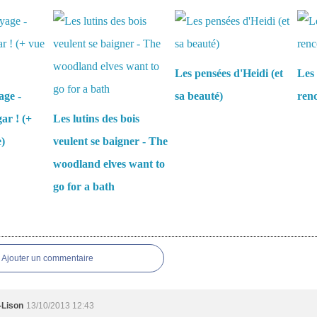
aussi :
Les pensées d'Heidi (et
Les 
age -
sa beauté)
renc
ar ! (+
Les lutins des bois
e)
veulent se baigner - The
woodland elves want to
go for a bath
es
Ajouter un commentaire
-Lison
13/10/2013 12:43