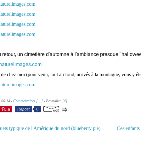
du retour, un cimetière d'automne à l'ambiance presque "hallowe
 de chez moi (pour venir, tout au fond, arrivés à la montagne, vous y ête
à 00:14 -
Commentaires [
…
]
- Permalien [
#
]
Repost
0
euets typique de l'Amérique du nord (blueberry pie)
Ces enfants 