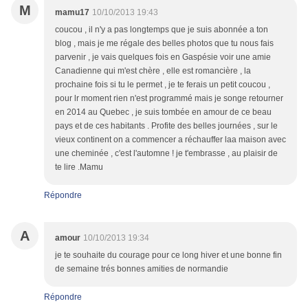
M
mamu17
10/10/2013 19:43
coucou , il n'y a pas longtemps que je suis abonnée a ton
blog , mais je me régale des belles photos que tu nous fais
parvenir , je vais quelques fois en Gaspésie voir une amie
Canadienne qui m'est chère , elle est romancière , la
prochaine fois si tu le permet , je te ferais un petit coucou ,
pour lr moment rien n'est programmé mais je songe retourner
en 2014 au Quebec , je suis tombée en amour de ce beau
pays et de ces habitants . Profite des belles journées , sur le
vieux continent on a commencer a réchauffer laa maison avec
une cheminée , c'est l'automne ! je t'embrasse , au plaisir de
te lire .Mamu
Répondre
A
amour
10/10/2013 19:34
je te souhaite du courage pour ce long hiver et une bonne fin
de semaine trés bonnes amities de normandie
Répondre