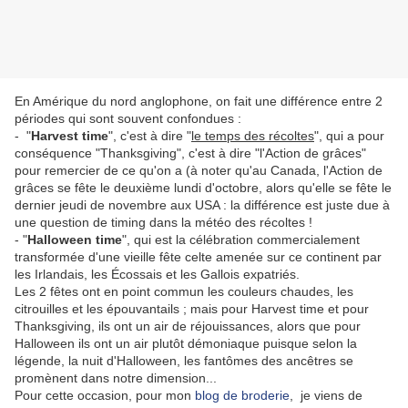
En Amérique du nord anglophone, on fait une différence entre 2
périodes qui sont souvent confondues :
- "
Harvest time
", c'est à dire "
le temps des récoltes
", qui a pour
conséquence "Thanksgiving", c'est à dire "l'Action de grâces"
pour remercier de ce qu'on a (à noter qu'au Canada, l'Action de
grâces se fête le deuxième lundi d'octobre, alors qu'elle se fête le
dernier jeudi de novembre aux USA : la différence est juste due à
une question de timing dans la météo des récoltes !
- "
Halloween time
", qui est la célébration commercialement
transformée d'une vieille fête celte amenée sur ce continent par
les Irlandais, les Écossais et les Gallois expatriés.
Les 2 fêtes ont en point commun les couleurs chaudes, les
citrouilles et les épouvantails ; mais pour Harvest time et pour
Thanksgiving, ils ont un air de réjouissances, alors que pour
Halloween ils ont un air plutôt démoniaque puisque selon la
légende, la nuit d'Halloween, les fantômes des ancêtres se
promènent dans notre dimension...
Pour cette occasion, pour mon
blog de broderie
, je viens de