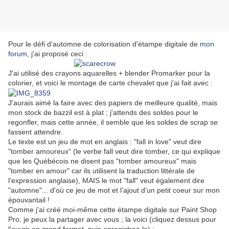
Pour le défi d'automne de colorisation d'étampe digitale de
mon
forum
, j'ai proposé ceci :
J'ai utilisé des crayons aquarelles + blender Promarker pour la
colorier, et voici le montage de carte chevalet que j'ai fait avec :
J'aurais aimé la faire avec des papiers de meilleure qualité, mais
mon stock de bazzil est à plat ; j'attends des soldes pour le
regonfler, mais cette année, il semble que les soldes de scrap se
fassent attendre.
Le texte est un jeu de mot en anglais : "fall in love" veut dire
"tomber amoureux" (le verbe fall veut dire tomber, ce qui explique
que les Québécois ne disent pas "tomber amoureux" mais
"tomber en amour" car ils utilisent la traduction littérale de
l'expression anglaise), MAIS le mot "fall" veut également dire
"automne"... d'où ce jeu de mot et l'ajout d'un petit coeur sur mon
épouvantail !
Comme j'ai créé moi-même cette étampe digitale sur Paint Shop
Pro, je peux la partager avec vous ; la voici (cliquez dessus pour
l'ouvrir en grand format, puis enregistrez-la) :