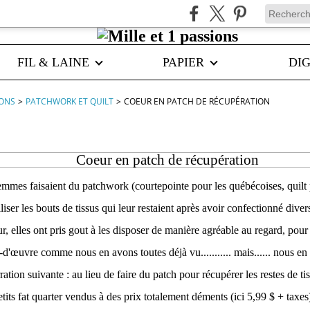
FIL & LAINE
PAPIER
DIG
IONS
>
PATCHWORK ET QUILT
>
COEUR EN PATCH DE RÉCUPÉRATION
Coeur en patch de récupération
femmes faisaient du patchwork (courtepointe pour les québécoises, quilt
iliser les bouts de tissus qui leur restaient après avoir confectionné dive
r, elles ont pris gout à les disposer de manière agréable au regard, pour 
s-d'œuvre comme nous en avons toutes déjà vu........... mais...... nous 
rration suivante : au lieu de faire du patch pour récupérer les restes de ti
tits fat quarter vendus à des prix totalement déments (ici 5,99 $ + taxes