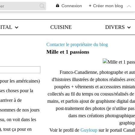
Connexion
+
Créer mon blog
ITAL
CUISINE
DIVERS
Contacter le propriétaire du blog
Mille et 1 passions
Franco-Canadienne, photographe et aut
d'histoires illustrées de photos réalisées ave
 pour les américaines)
poupées + vêtements et accessoires miniat
rses choses pour la
collectés au fil du temps ou cousus/réalisés d
arriver à de
mains, et parfois ajout de graphisme digital da
post-traitement des photos (je n'utilise pas
en sommes de nos jours
dans mes créations photographique
ssu, on voit dans les
graphiqu
), tout ça pour en
Voir le profil de
Guyloup
sur le portail Cana