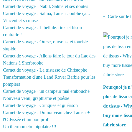
Carnet de voyage - Nabil, Salma et ses doutes
Carnet de voyage - Salma, Tamsir : oublie ça...
Carte sur le 
Vincent et sa muse
Carnet de voyage - Libellule. rires et bisou
Vous aimerez 
contrarié !
Carnet de voyage - Ourse, oursons, et touriste
stupide
Carnet de voyage - Allons faire le tour du Lac des
Nations à Sherbrooke
Carnet de voyage - La tristesse de Christophe
Transformation d'une Land Rover Barbie pour les
pompiers
Pourquoi je n'
Carnet de voyage - un campeur mal embouché
plus de tissu 
Nouveau venu, graphisme et poésie
Carnet de voyage - Critiques et guérison
de tissus - Wh
Carnet de voyage - Du nouveau chez Tamsir +
buy more tissu
l'Odyssée et un bon prof
fabric store
Un thermomètre bipolaire !!!