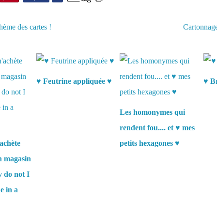
thème des cartes !
Cartonnage
aussi :
♥ Feutrine appliquée ♥
♥ Br
Les homonymes qui
rendent fou.... et ♥ mes
achète
petits hexagones ♥
en magasin
y do not I
e in a