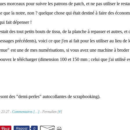
es morceaux pour suivre les patrons de patch, et ne pas utiliser le resta
 que la notre, non ? quelque chose qui était destiné à faire des économ
ui fait dépenser !
ait des tout petits bouts de tissu, de la planche à repasser et autres, et 
essages précédents), voici ce que j'en ai fait pour les utiliser au lieu de le
ue" est une de mes numérisations, si vous avez une machine à broder e
pouvez le télécharger (dimension 100 et 150 mm ; celui que j'ai utilisé e
s sont des "demi-perles" autocollantes de scrapbooking).
à 23:27 -
Commentaires [
…
]
- Permalien [
#
]
Repost
0