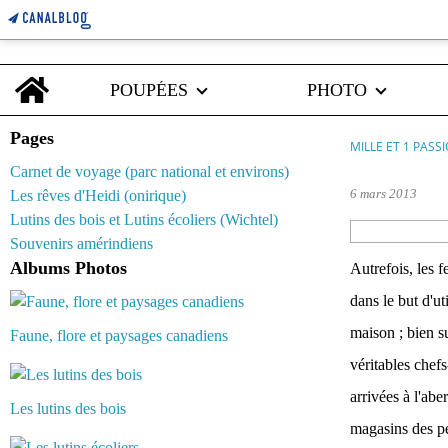
Home
POUPÉES
PHOTO
Pages
MILLE ET 1 PASS
Carnet de voyage (parc national et environs)
6 mars 2013
Les rêves d'Heidi (onirique)
Lutins des bois et Lutins écoliers (Wichtel)
Souvenirs amérindiens
Albums Photos
Autrefois, les 
dans le but d'ut
maison ; bien su
Faune, flore et paysages canadiens
véritables chef
arrivées à l'abe
Les lutins des bois
magasins des pe