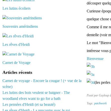
découper quelqu
Les lutins écoliers
Curieuse époque
quelque chose q
Souvenirs amérindiens
Comme il me rest
dentelle (voir m
Le mot "Bienven
Les rêves d'Heidi
intéresse vous 
Bienvenue
Carnet de Voyage
Articles récents
Carnet de voyage - Encore la cougar ! (+ vue de la
(les perle
scène)
Les lutins des bois veulent se baigner - The
Posté par Guyloup 
woodland elves want to go for a bath
Tags:
patchwork
Les pensées d'Heidi (et sa beauté)
Les rêves d'Heidi - La rencontre avec le roi