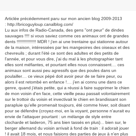
Articlée précédemment paru sur mon ancien blog 2009-2013
: http://bricoguyloup.canalblog.com/
Lu aux infos de Radio-Canada, des gens "ont peur" de dindes
sauvages !!!! si vous saviez comme ces animaux ont de grandes
dents !!!!!!!!!!!!!!!! MDR ! j'en ai une trentaine qui stationne autour
de la maison, intéressées par les mangeoires des oiseaux et des
chevreuils ; durant l'été ce sont des adultes et des petits de
l'année, et pour vous dire, j'ai du mal à les photographier tant
elles sont méfiantes, et pourtant elles nous connaissent.... ces
animaux sont aussi peu agressifs que des poules dans un
poulailler.... ce vieux pépé doit avoir peur de se faire peur, ou
alors il est retombé en enfance !.... j'en ai connu une dans ce
genre, quand j'étais petite, qui a réussi à faire supprimer le chien
de mon voisin d'en face, cette vieille peau passait volontairement
sur le trottoir du voisin et invectivait le chien en brandissant son
parapluie qu'elle promenait toujours, été comme hiver, soit disant
pour se défendre (croyez-moi, en la voyant, personne n'aurait eu
envie de l'attaquer pourtant : un mélange de style entre
clocharde et laideron, 75 ans bien tassés en plus)... bien sur, le
berger allemand du voisin arrivait à fond de train : il adorait jouer
! il avait 18 mois, et nous faisions des parties de jeux à n'en plus