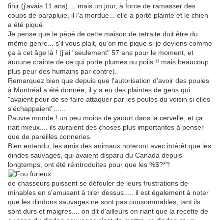
finir (j'avais 11 ans).... mais un jour, à force de ramasser des
coups de parapluie, il l'a mordue... elle a porté plainte et le chien
a été piqué.
Je pense que le pépé de cette maison de retraite doit être du
même genre... s'il vous plait, qu'on me pique si je deviens comme
ça à cet âge là ! (j'ai "seulement" 57 ans pour le moment, et
aucune crainte de ce qui porte plumes ou poils !! mais beaucoup
plus peur des humains par contre).
Remarquez bien que depuis que l'autorisation d'avoir des poules
à Montréal a été donnée, il y a eu des plaintes de gens qui
"avaient peur de se faire attaquer par les poules du voisin si elles
s'échappaient"......
Pauvre monde ! un peu moins de yaourt dans la cervelle, et ça
irait mieux.... ils auraient des choses plus importantes à penser
que de pareilles conneries.
Bien entendu, les amis des animaux noteront avec intérêt que les
dindes sauvages, qui avaient disparu du Canada depuis
longtemps, ont été réintroduites pour que les %$?*"!
de chasseurs puissent se défouler de leurs frustrations de
minables en s'amusant à tirer dessus..... il est également à noter
que les dindons sauvages ne sont pas consommables, tant ils
sont durs et maigres.... on dit d'ailleurs en riant que la recette de