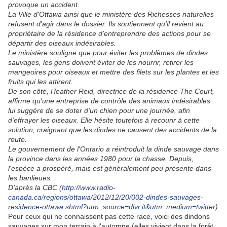
provoque un accident.
La Ville d'Ottawa ainsi que le ministère des Richesses naturelles
refusent d'agir dans le dossier. Ils soutiennent qu'il revient au
propriétaire de la résidence d'entreprendre des actions pour se
départir des oiseaux indésirables.
Le ministère souligne que pour éviter les problèmes de dindes
sauvages, les gens doivent éviter de les nourrir, retirer les
mangeoires pour oiseaux et mettre des filets sur les plantes et les
fruits qui les attirent.
De son côté, Heather Reid, directrice de la résidence The Court,
affirme qu'une entreprise de contrôle des animaux indésirables
lui suggère de se doter d'un chien pour une journée, afin
d'effrayer les oiseaux. Elle hésite toutefois à recourir à cette
solution, craignant que les dindes ne causent des accidents de la
route.
Le gouvernement de l'Ontario a réintroduit la dinde sauvage dans
la province dans les années 1980 pour la chasse. Depuis,
l'espèce a prospéré, mais est généralement peu présente dans
les banlieues.
D'après la CBC (
http://www.radio-
canada.ca/regions/ottawa/2012/12/20/002-dindes-sauvages-
residence-ottawa.shtml?utm_source=dlvr.it&utm_medium=twitter
)
Pour ceux qui ne connaissent pas cette race, voici des dindons
sauvages sur mon terrain à l'automne (elles vivient dans la forêt,