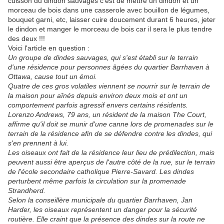
cuisson du dindon sauvages c'est de mettre un dindon et un
morceau de bois dans une casserole avec bouillon de légumes,
bouquet garni, etc, laisser cuire doucement durant 6 heures, jeter
le dindon et manger le morceau de bois car il sera le plus tendre
des deux !!!
Voici l'article en question :
Un groupe de dindes sauvages, qui s'est établi sur le terrain
d'une résidence pour personnes âgées du quartier Barrhaven à
Ottawa, cause tout un émoi.
Quatre de ces gros volatiles viennent se nourrir sur le terrain de
la maison pour aînés depuis environ deux mois et ont un
comportement parfois agressif envers certains résidents.
Lorenzo Andrews, 79 ans, un résident de la maison The Court,
affirme qu'il doit se munir d'une canne lors de promenades sur le
terrain de la résidence afin de se défendre contre les dindes, qui
s'en prennent à lui.
Les o
iseaux ont fait de la résidence leur lieu de prédilection, mais
peuvent aussi être aperçus de l'autre côté de la rue, sur le terrain
de l'école secondaire catholique Pierre-Savard. Les dindes
perturbent même parfois la circulation sur la promenade
Strandherd.
Selon la conseillère municipale du quartier Barrhaven, Jan
Harder, les oiseaux représentent un danger pour la sécurité
routière. Elle craint que la présence des dindes sur la route ne