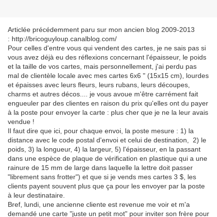
Articlée précédemment paru sur mon ancien blog 2009-2013
: http://bricoguyloup.canalblog.com/
Pour celles d'entre vous qui vendent des cartes, je ne sais pas si
vous avez déjà eu des réflexions concernant l'épaisseur, le poids
et la taille de vos cartes, mais personnellement, j'ai perdu pas
mal de clientèle locale avec mes cartes 6x6 " (15x15 cm), lourdes
et épaisses avec leurs fleurs, leurs rubans, leurs découpes,
charms et autres décos.... je vous avoue m'être carrément fait
engueuler par des clientes en raison du prix qu'elles ont du payer
à la poste pour envoyer la carte : plus cher que je ne la leur avais
vendue !
Il faut dire que ici, pour chaque envoi, la poste mesure : 1) la
distance avec le code postal d'envoi et celui de destination, 2) le
poids, 3) la longueur, 4) la largeur, 5) l'épaisseur, en la passant
dans une espèce de plaque de vérification en plastique qui a une
rainure de 15 mm de large dans laquelle la lettre doit passer
"librement sans frotter") et que si je vends mes cartes 3 $, les
clients payent souvent plus que ça pour les envoyer par la poste
à leur destinataire.
Bref, lundi, une ancienne cliente est revenue me voir et m'a
demandé une carte "juste un petit mot" pour inviter son frère pour