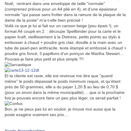
Noël, rentrant dans une enveloppe de taille "normale"
(comprenez prévue pour un A4 plié en 4), et d'une épaisseur
normale "qui passe sans frotter dans la rainure de la plaque de la
dame de la poste" m'a-t-elle bien précisé !
Voilà ce que je lui ai fait sur un canson beige (peu épais !), un
format A4 coupé en 2 : découpe Spellbinder pour la carte et le
papier kraft, vieillissement à la Distress, petits points au stylo à
embosser à chaud + poudre gris clair, doodle à la main avec un
tube de pearl-pen anthracite, texte étampé et embossé à chaud +
poudre gris foncé, 3 papillons d'un poinçon de Martha Stewart....
Pouvais-je faire plus petit et plus simple ?!!
Et la cliente est ravie, elle est revenue me dire que "quand
même" le poids dépassait le poids minimum requis, et qu'étant
près de 50 grammes, elle a du payer 1,20 $ au lieu de 0,70 $
(pour un envoi dans la même municipalité).... que si la prochaine
fois je pouvais encore faire un peu plus léger, ce serait parfait !
Bon, je ne peux pas lui en vouloir, je trouve moi aussi que la
poste exagère vraiment ses prix....
#carte
#scrapbooking