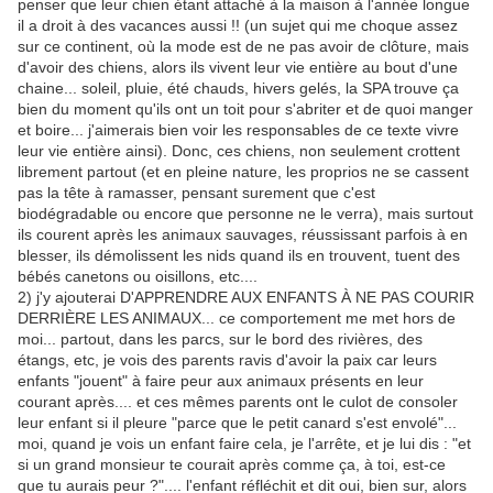
penser que leur chien étant attaché à la maison à l'année longue
il a droit à des vacances aussi !! (un sujet qui me choque assez
sur ce continent, où la mode est de ne pas avoir de clôture, mais
d'avoir des chiens, alors ils vivent leur vie entière au bout d'une
chaine... soleil, pluie, été chauds, hivers gelés, la SPA trouve ça
bien du moment qu'ils ont un toit pour s'abriter et de quoi manger
et boire... j'aimerais bien voir les responsables de ce texte vivre
leur vie entière ainsi). Donc, ces chiens, non seulement crottent
librement partout (et en pleine nature, les proprios ne se cassent
pas la tête à ramasser, pensant surement que c'est
biodégradable ou encore que personne ne le verra), mais surtout
ils courent après les animaux sauvages, réussissant parfois à en
blesser, ils démolissent les nids quand ils en trouvent, tuent des
bébés canetons ou oisillons, etc....
2) j'y ajouterai D'APPRENDRE AUX ENFANTS À NE PAS COURIR
DERRIÈRE LES ANIMAUX... ce comportement me met hors de
moi... partout, dans les parcs, sur le bord des rivières, des
étangs, etc, je vois des parents ravis d'avoir la paix car leurs
enfants "jouent" à faire peur aux animaux présents en leur
courant après.... et ces mêmes parents ont le culot de consoler
leur enfant si il pleure "parce que le petit canard s'est envolé"...
moi, quand je vois un enfant faire cela, je l'arrête, et je lui dis : "et
si un grand monsieur te courait après comme ça, à toi, est-ce
que tu aurais peur ?".... l'enfant réfléchit et dit oui, bien sur, alors