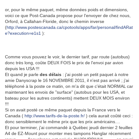
or, pour le même paquet, même données poids et dimensions,
voici ce que Post-Canada propose pour l'envoyer de chez nous,
Orford, à Callahan-Floride, donc le chemin inverse
(
http://www.postescanada.ca/cpotools/apps/far/personal/findARat
e?execution=e1s1
):
Comme vous pouvez le voir, le dernier tarif, par route (autobus)
donc très long, coûte DEUX FOIS le prix de l'envoi par avion
depuis les USA !!!
Et quand je parle
des délais
: j'ai posté un petit paquet à notre
amie Danyscrap le 16 NOVEMBRE 2011, il n'est pas arrivé ; j'ai
téléphoné à la poste ce matin, on m'a dit que c'était NORMAL car
maintenant les envois de "surface" (autobus pour les USA, et
bateau pour les autres continents) mettent DEUX MOIS environ
!!!
Si on avait posté ce même paquet depuis la France vers le
Canada (
http://www.tarifs-de-la-poste.fr/
) cela aurait coûté ceci :
donc sensiblement le même prix que les prix américains....
Et pour terminer, j'ai commandé à Québec jeudi dernier 2 feuilles
A4 de EZ-Mount pour monter mes tampons Hanglar récemment