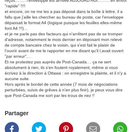
reçus......... l'enveloppe est arrivée AUJOURD'HUI.......... en envoi
"rapide" !!!!
et encore, on ne me les a pas déposé dans la boîte à lettre, il a
fallu que j'aille les chercher au bureau de poste, car l'enveloppe
dépassait le format A4 (logique puisque les feuilles elles-même
font A4 !!!)...
et je ne parle pas des facteurs qui n'arrêtent pas de se tromper
d'adresse, notamment le mois dernier en déposant mon relevé
de compte bancaire chez le voisin, qui s'est fait le plaisir de
l'ouvrir avant de me le rapporter en me disant qu'il l,avait ouvert
"par erreur"....
Et ne protestez pas auprès de Post-Canada.... ça ne sert
absolument à rien, ils s'en foutent royalement, même si vous
écrivez à la direction à Ottawa : on enregistre la plainte, et il n'y a
aucune suite.
Hors après le bordel de cette année (7 mois de négociations
perturbées, suivis de grêves à n'en plus finir), je peux vous dire
que Post-Canada me sort par les trous de nez !!
Partager