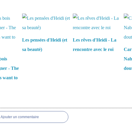
aussi :
Les pensées d'Heidi (et
Les rêves d'Heidi - La
sa beauté)
rencontre avec le roi
Carn
bois
Nabi
gner - The
dou
s want to
es
Ajouter un commentaire