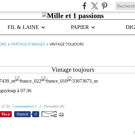
FIL & LAINE
PAPIER
DIG
IONS
>
PARTAGE D'IMAGES
>
VINTAGE TOUJOURS
Vintage toujours
-guyloup à 07:36
à 22:30 -
Commentaires [
…
]
- Permalien [
#
]
Repost
0