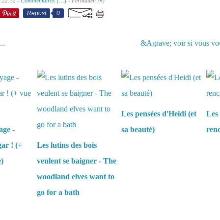
à 22:32 -
Commentaires [
…
]
- Permalien [
#
]
Repost
0
..
&Agrave; voir si vous vou
aussi :
Les pensées d'Heidi (et
Les 
age -
sa beauté)
renc
ar ! (+
Les lutins des bois
e)
veulent se baigner - The
woodland elves want to
go for a bath