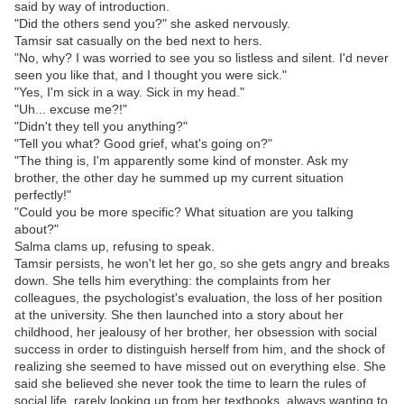
said by way of introduction.
"Did the others send you?" she asked nervously.
Tamsir sat casually on the bed next to hers.
"No, why? I was worried to see you so listless and silent. I'd never
seen you like that, and I thought you were sick."
"Yes, I'm sick in a way. Sick in my head."
"Uh... excuse me?!"
"Didn't they tell you anything?"
"Tell you what? Good grief, what's going on?"
"The thing is, I'm apparently some kind of monster. Ask my
brother, the other day he summed up my current situation
perfectly!"
"Could you be more specific? What situation are you talking
about?"
Salma clams up, refusing to speak.
Tamsir persists, he won't let her go, so she gets angry and breaks
down. She tells him everything: the complaints from her
colleagues, the psychologist's evaluation, the loss of her position
at the university. She then launched into a story about her
childhood, her jealousy of her brother, her obsession with social
success in order to distinguish herself from him, and the shock of
realizing she seemed to have missed out on everything else. She
said she believed she never took the time to learn the rules of
social life, rarely looking up from her textbooks, always wanting to