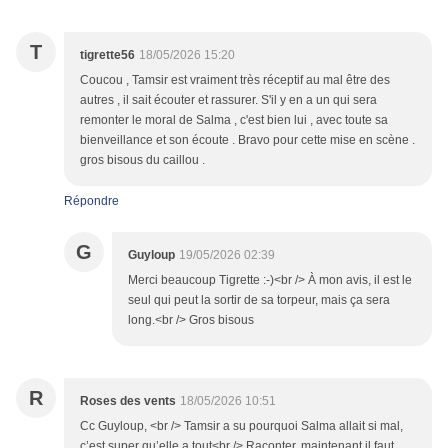
T
tigrette56
18/05/2026 15:20
Coucou , Tamsir est vraiment très réceptif au mal être des
autres , il sait écouter et rassurer. S'il y en a un qui sera
remonter le moral de Salma , c'est bien lui , avec toute sa
bienveillance et son écoute . Bravo pour cette mise en scène .
gros bisous du caillou .
Répondre
G
Guyloup
19/05/2026 02:39
Merci beaucoup Tigrette :-)<br /> À mon avis, il est le
seul qui peut la sortir de sa torpeur, mais ça sera
long.<br /> Gros bisous
R
Roses des vents
18/05/2026 10:51
Cc Guyloup, <br /> Tamsir a su pourquoi Salma allait si mal,
c’est super qu’elle a tout<br /> Raconter, maintenant il faut