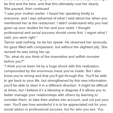
be first and the best, and that this ultimately cost her dearly.
She paused, then continued.
"I saw your mother earlier. I heard her speaking kindly to
everyone, and I was ashamed of what I said about her when you
mentioned her at the restaurant. I didn't understand why you had
given up your studies for her and your sister. I thought
professional and social success should come first. I regret what I
said; you were right."
Tamsir said nothing; he let her speak. He observed her seriously,
his gaze filled with compassion, but without the slightest pity. She
sensed he was sizing her up.
"So, what do you think of the insensitive and selfish monster
before you?"
"I think you've been hit by a huge shock with this realization,
compounded by the enormous mess you've made. But I also
know you're strong and that you'll get through this. You'll be able
to get back to your life, but strengthened by this new information,
you'll be able to steer it in a different direction. It might be difficult
at times, but I believe it's a blessing in disguise if it allows you to
better manage your relationships with others by learning to
consider them, to take their wishes into account, and not just your
own. You'll see how wonderful it is to be appreciated not for your
social status or professional success, but for who you are. You