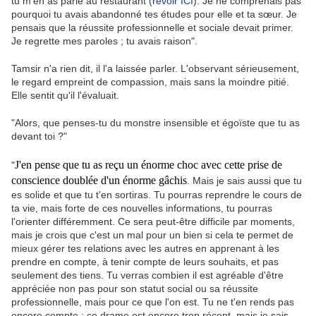
tu m’en as parlé au restaurant (
revoir ICI
). Je ne comprenais pas
pourquoi tu avais abandonné tes études pour elle et ta sœur. Je
pensais que la réussite professionnelle et sociale devait primer.
Je regrette mes paroles ; tu avais raison".
Tamsir n'a rien dit, il l'a laissée parler. L'observant sérieusement,
le regard empreint de compassion, mais sans la moindre pitié.
Elle sentit qu'il l'évaluait.
"Alors, que penses-tu du monstre insensible et égoïste que tu as
devant toi ?"
J'en pense que tu as reçu un énorme choc avec cette prise de
"
conscience doublée d'un énorme gâchis
. Mais je sais aussi que tu
es solide et que tu t'en sortiras. Tu pourras reprendre le cours de
ta vie, mais forte de ces nouvelles informations, tu pourras
l'orienter différemment. Ce sera peut-être difficile par moments,
mais je crois que c'est un mal pour un bien si cela te permet de
mieux gérer tes relations avec les autres en apprenant à les
prendre en compte, à tenir compte de leurs souhaits, et pas
seulement des tiens. Tu verras combien il est agréable d'être
appréciée non pas pour son statut social ou sa réussite
professionnelle, mais pour ce que l'on est. Tu ne t'en rends pas
encore compte ; ce drame est encore trop récent, mais je sais