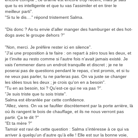
que tu es intelligente et que tu vas l'assimiler et en tirer le
meilleur parti".
"Si tu le dis...." répond tristement Salma.
"Dis donc ? As-tu envie d'aller manger des hamburger et des hot-
dogs avec le groupe dehors ?"
"Non, merci. Je préfère rester ici en silence".
"J'ai une proposition à te faire : on repart à zéro tous les deux, et
je t'invite au resto comme si l'autre fois n'avait jamais existé. Je
vais t'emmener dans un endroit tranquille et discret ; je ne te
poserai pas de questions pendant le repas, c'est promis, et si tu
ne veux pas parler, tu ne parleras pas. On va juste se changer
les idées tous les deux ; je crois qu'on en a besoin".
"Tu en as besoin, toi ? Qu'est-ce qui ne va pas ?".
"Je suis triste que tu sois triste".
Salma est ébranlée par cette confidence.
"Allez, viens. On va se faufiler discrètement par la porte arrière, là
où ils rangent le bois de chauffage, et ils ne nous verront pas
partir. Ça te dit ?"
"Et ta mère ?"
Tamsir est ravi de cette question : Salma s'intéresse à ce qui va
arriver à quelqu'un d'autre qu'à elle ! Elle est sur la bonne voie,