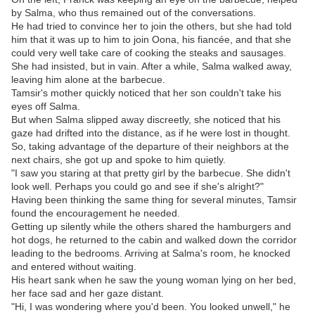
by Salma, who thus remained out of the conversations.
He had tried to convince her to join the others, but she had told
him that it was up to him to join Oona, his fiancée, and that she
could very well take care of cooking the steaks and sausages.
She had insisted, but in vain. After a while, Salma walked away,
leaving him alone at the barbecue.
Tamsir's mother quickly noticed that her son couldn't take his
eyes off Salma.
But when Salma slipped away discreetly, she noticed that his
gaze had drifted into the distance, as if he were lost in thought.
So, taking advantage of the departure of their neighbors at the
next chairs, she got up and spoke to him quietly.
"I saw you staring at that pretty girl by the barbecue. She didn't
look well. Perhaps you could go and see if she's alright?"
Having been thinking the same thing for several minutes, Tamsir
found the encouragement he needed.
Getting up silently while the others shared the hamburgers and
hot dogs, he returned to the cabin and walked down the corridor
leading to the bedrooms. Arriving at Salma's room, he knocked
and entered without waiting.
His heart sank when he saw the young woman lying on her bed,
her face sad and her gaze distant.
"Hi, I was wondering where you'd been. You looked unwell," he