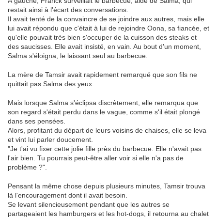
À gauche, Franck surveillait le barbecue, aidé de Salma, qui
restait ainsi à l'écart des conversations.
Il avait tenté de la convaincre de se joindre aux autres, mais elle
lui avait répondu que c'était à lui de rejoindre Oona, sa fiancée, et
qu'elle pouvait très bien s'occuper de la cuisson des steaks et
des saucisses. Elle avait insisté, en vain. Au bout d'un moment,
Salma s'éloigna, le laissant seul au barbecue.
La mère de Tamsir avait rapidement remarqué que son fils ne
quittait pas Salma des yeux.
Mais lorsque Salma s'éclipsa discrètement, elle remarqua que
son regard s'était perdu dans le vague, comme s'il était plongé
dans ses pensées.
Alors, profitant du départ de leurs voisins de chaises, elle se leva
et vint lui parler doucement.
"Je t'ai vu fixer cette jolie fille près du barbecue. Elle n'avait pas
l'air bien. Tu pourrais peut-être aller voir si elle n'a pas de
problème ?".
Pensant la même chose depuis plusieurs minutes, Tamsir trouva
là l'encouragement dont il avait besoin.
Se levant silencieusement pendant que les autres se
partageaient les hamburgers et les hot-dogs, il retourna au chalet