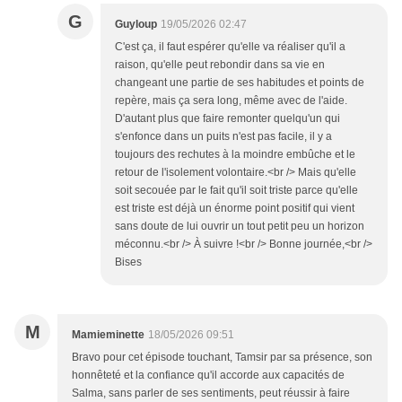
G
Guyloup
19/05/2026 02:47
C'est ça, il faut espérer qu'elle va réaliser qu'il a
raison, qu'elle peut rebondir dans sa vie en
changeant une partie de ses habitudes et points de
repère, mais ça sera long, même avec de l'aide.
D'autant plus que faire remonter quelqu'un qui
s'enfonce dans un puits n'est pas facile, il y a
toujours des rechutes à la moindre embûche et le
retour de l'isolement volontaire.<br /> Mais qu'elle
soit secouée par le fait qu'il soit triste parce qu'elle
est triste est déjà un énorme point positif qui vient
sans doute de lui ouvrir un tout petit peu un horizon
méconnu.<br /> À suivre !<br /> Bonne journée,<br />
Bises
M
Mamieminette
18/05/2026 09:51
Bravo pour cet épisode touchant, Tamsir par sa présence, son
honnêteté et la confiance qu'il accorde aux capacités de
Salma, sans parler de ses sentiments, peut réussir à faire