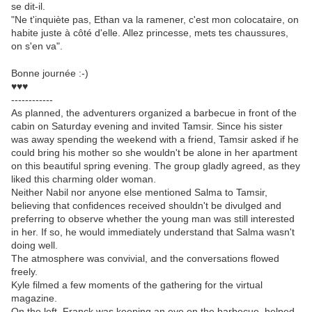
se dit-il.
"Ne t'inquiète pas, Ethan va la ramener, c'est mon colocataire, on
habite juste à côté d'elle. Allez princesse, mets tes chaussures,
on s'en va".
Bonne journée :-)
♥♥♥
------------
As planned, the adventurers organized a barbecue in front of the
cabin on Saturday evening and invited Tamsir. Since his sister
was away spending the weekend with a friend, Tamsir asked if he
could bring his mother so she wouldn't be alone in her apartment
on this beautiful spring evening. The group gladly agreed, as they
liked this charming older woman.
Neither Nabil nor anyone else mentioned Salma to Tamsir,
believing that confidences received shouldn't be divulged and
preferring to observe whether the young man was still interested
in her. If so, he would immediately understand that Salma wasn't
doing well.
The atmosphere was convivial, and the conversations flowed
freely.
Kyle filmed a few moments of the gathering for the virtual
magazine.
On the left, Franck was keeping an eye on the barbecue, helped