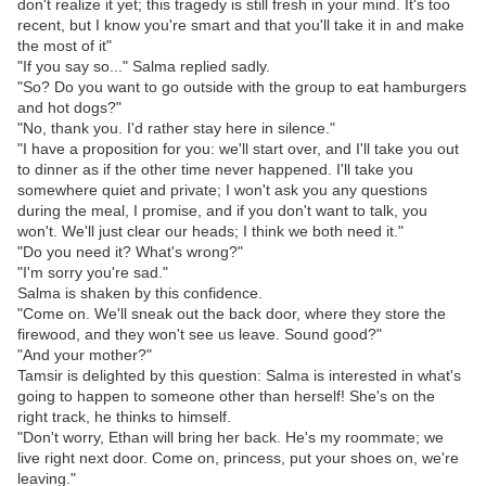
don't realize it yet; this tragedy is still fresh in your mind. It's too
recent, but I know you're smart and that you'll take it in and make
the most of it"
"If you say so..." Salma replied sadly.
"So? Do you want to go outside with the group to eat hamburgers
and hot dogs?"
"No, thank you. I'd rather stay here in silence."
"I have a proposition for you: we'll start over, and I'll take you out
to dinner as if the other time never happened. I'll take you
somewhere quiet and private; I won't ask you any questions
during the meal, I promise, and if you don't want to talk, you
won't. We'll just clear our heads; I think we both need it."
"Do you need it? What's wrong?"
"I'm sorry you're sad."
Salma is shaken by this confidence.
"Come on. We'll sneak out the back door, where they store the
firewood, and they won't see us leave. Sound good?"
"And your mother?"
Tamsir is delighted by this question: Salma is interested in what's
going to happen to someone other than herself! She's on the
right track, he thinks to himself.
"Don't worry, Ethan will bring her back. He's my roommate; we
live right next door. Come on, princess, put your shoes on, we're
leaving."