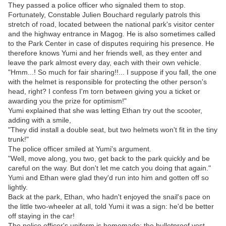
They passed a police officer who signaled them to stop.
Fortunately, Constable Julien Bouchard regularly patrols this
stretch of road, located between the national park's visitor center
and the highway entrance in Magog. He is also sometimes called
to the Park Center in case of disputes requiring his presence. He
therefore knows Yumi and her friends well, as they enter and
leave the park almost every day, each with their own vehicle.
"Hmm...! So much for fair sharing!!... I suppose if you fall, the one
with the helmet is responsible for protecting the other person's
head, right? I confess I'm torn between giving you a ticket or
awarding you the prize for optimism!"
Yumi explained that she was letting Ethan try out the scooter,
adding with a smile,
"They did install a double seat, but two helmets won't fit in the tiny
trunk!"
The police officer smiled at Yumi's argument.
"Well, move along, you two, get back to the park quickly and be
careful on the way. But don't let me catch you doing that again."
Yumi and Ethan were glad they'd run into him and gotten off so
lightly.
Back at the park, Ethan, who hadn't enjoyed the snail's pace on
the little two-wheeler at all, told Yumi it was a sign: he'd be better
off staying in the car!
The police officer's uniform is homemade; the bulletproof vest