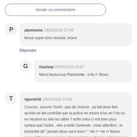
Ajouter un commentaire
P
plaminette
19/05/2026 17:48
tenue super bien réussie, bravo
Répondre
G
Guyloup
24/05/2026 23:47
Merci beaucoup Plaminette :-)<br /> Bises
T
tigrette56
19/05/2026 15:44
Coucou , pauvre Yumii , pas de chance , ça fait deux fois
qu'elle se fait contrôler par la police en moins d'un an !! Ils lui
en veulent ou elle les attire ? enfin celui-ci est bien plus
sympa que l'autre , elle a évité l'amende , mais attention , le
proverbe dit " jamais deux sans trois ! " <br /> <br /> Bravo