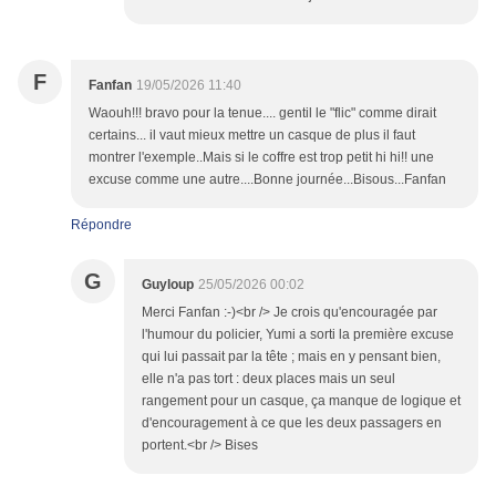
F
Fanfan
19/05/2026 11:40
Waouh!!! bravo pour la tenue.... gentil le "flic" comme dirait
certains... il vaut mieux mettre un casque de plus il faut
montrer l'exemple..Mais si le coffre est trop petit hi hi!! une
excuse comme une autre....Bonne journée...Bisous...Fanfan
Répondre
G
Guyloup
25/05/2026 00:02
Merci Fanfan :-)<br /> Je crois qu'encouragée par
l'humour du policier, Yumi a sorti la première excuse
qui lui passait par la tête ; mais en y pensant bien,
elle n'a pas tort : deux places mais un seul
rangement pour un casque, ça manque de logique et
d'encouragement à ce que les deux passagers en
portent.<br /> Bises