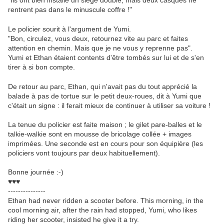
"Ils ont bien installé un siège double, mais deux casques ne
rentrent pas dans le minuscule coffre !"
Le policier sourit à l'argument de Yumi.
"Bon, circulez, vous deux, retournez vite au parc et faites
attention en chemin. Mais que je ne vous y reprenne pas".
Yumi et Ethan étaient contents d'être tombés sur lui et de s'en
tirer à si bon compte.
De retour au parc, Ethan, qui n'avait pas du tout apprécié la
balade à pas de tortue sur le petit deux-roues, dit à Yumi que
c'était un signe : il ferait mieux de continuer à utiliser sa voiture !
La tenue du policier est faite maison ; le gilet pare-balles et le
talkie-walkie sont en mousse de bricolage collée + images
imprimées. Une seconde est en cours pour son équipière (les
policiers vont toujours par deux habituellement).
Bonne journée :-)
♥♥♥
---------------
Ethan had never ridden a scooter before. This morning, in the
cool morning air, after the rain had stopped, Yumi, who likes
riding her scooter, insisted he give it a try.