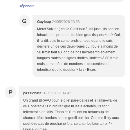
Répondre
G
Guyloup
24/05/2026 23:53
Merci Soizic :-)<br /> C'est tout à fait juste, ils sont en
infraction et prennent de bien gros risques.<br /> Oui,
il l'a dit, et je le comprends un peu quand je suis
derrière un de ces deux-roues qui roule à moins de
50 Km/h tout au long de nos invraisemblablement
longues routes en lignes droites, limitées à 80 Km/h
mais parsemées de montées et descentes qui
interdisent de le doubler !<br /> Bises
P
passionatal
19/05/2026 14:45
Un grand BRAVO pour le gilet pare-balles et le talkie-walkie
du Constable ! On croirait que tu les a achetés, ils sont
tellement bien faits. Ethan et Yumi ont eu beaucoup de
chance d'être tombés sur ce gentil policier. Comme il n'y aura
peut-être pas de prochaine fois, cela tombe bien ...<br />
Douce journée