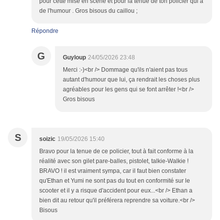
pour cette mise en scène et pour la tenue de ton policier qui a
de l'humour . Gros bisous du caillou ;
Répondre
G
Guyloup
24/05/2026 23:48
Merci :-)<br /> Dommage qu'ils n'aient pas tous
autant d'humour que lui, ça rendrait les choses plus
agréables pour les gens qui se font arrêter !<br />
Gros bisous
S
soizic
19/05/2026 15:40
Bravo pour la tenue de ce policier, tout à fait conforme à la
réalité avec son gilet pare-balles, pistolet, talkie-Walkie !
BRAVO ! il est vraiment sympa, car il faut bien constater
qu'Ethan et Yumi ne sont pas du tout en conformité sur le
scooter et il y a risque d'accident pour eux...<br /> Ethan a
bien dit au retour qu'il préférera reprendre sa voiture.<br />
Bisous