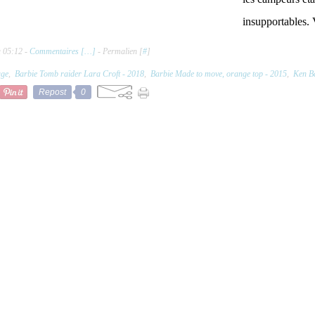
insupportables. 
à 05:12 -
Commentaires [
…
]
- Permalien [
#
]
age
,
Barbie Tomb raider Lara Croft - 2018
,
Barbie Made to move, orange top - 2015
,
Ken Ba
Repost
0