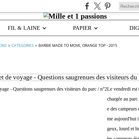
FIL & LAINE
PAPIER
DIG
IONS
>
CATEGORIES
>
BARBIE MADE TO MOVE, ORANGE TOP - 2015
to move, orange top - 2015
t de voyage - Questions saugrenues des visiteurs du 
Le vendredi est 
chargée au parc 
e des campeurs
me aujourd'hui i
geux, lourd et hu
les campeurs éta