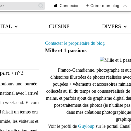
Connexion
+
Créer mon blog
ITAL
CUISINE
DIVERS
Contacter le propriétaire du blog
Mille et 1 passions
Franco-Canadienne, photographe et aut
parc / n°2
d'histoires illustrées de photos réalisées ave
toujours une journée
poupées + vêtements et accessoires miniat
collectés au fil du temps ou cousus/réalisés d
national avec l'arrivé
mains, et parfois ajout de graphisme digital da
 du week-end. Et com
post-traitement des photos (je n'utilise pas
l faisait un temps ora
dans mes créations photographique
graphiqu
mide, les visiteurs et
Voir le profil de
Guyloup
sur le portail Cana
ient particulièrement