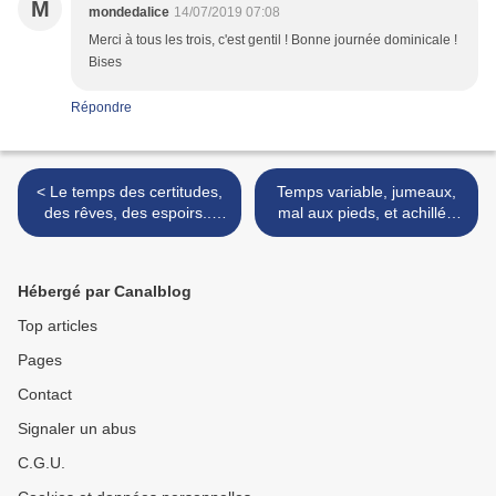
M
mondedalice
14/07/2019 07:08
Merci à tous les trois, c'est gentil ! Bonne journée dominicale !
Bises
Répondre
< Le temps des certitudes,
Temps variable, jumeaux,
des rêves, des espoirs...
mal aux pieds, et achillée
The time of certainties,
millefeuille >
dreams, hopes ...
Hébergé par Canalblog
Top articles
Pages
Contact
Signaler un abus
C.G.U.