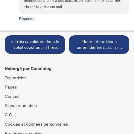
étonnée quand il y a des piastres en jeux, rien ne les arrête.
<br /> <br /> Bonne nuit
Répondre
< Trois cavalières dans le
Fleurs et traditions
soleil couchant - Three
amérindiennes : la Trille
riders in the sunset
rouge et l'Érythrone des
sous-bois >
Hébergé par Canalblog
Top articles
Pages
Contact
Signaler un abus
C.G.U.
Cookies et données personnelles
Préférences cookies