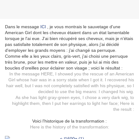
Dans le message
ICI
, je vous montrais le sauvetage d'une
American Girl dont les cheveux étaient dans un état lamentable
lorsque je l'ai eue. J'ai bien récupéré ses cheveux, mais je n'étais
pas satisfaite totalement de son physique, alors j'ai décidé
d'employer les grands moyens : j'ai changé sa perruque.
Comme elle a les yeux clairs, gris-vert, j'ai choisi une perruque
très brune, pour les mettre en valeur, puis je lui ai mis des
boucles d'oreilles pour éclairer son visage ; voici le résultat :
In the message
HERE
, I showed you the rescue of an American
Girl whose hair was in a sorry state when I got it. I recovered his
hair well, but I was not completely satisfied with his physique, so I
decided to use the big means: I changed his wig.
As she has light gray-green eyes, I chose a very dark wig, to
highlight them, then I put her earrings to light her face; Here is
the result :
Voici l'historique de la transformation :
Here is the history of the transformation: