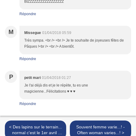
BIZZZZZZZZZZZZZZZZZ
Répondre
M
Missegue
01/04/2018 05:59
Très sympa. <br /> <br /> Je te souhaite de joyeuses fêtes de
Pâques !<br /> <br /> A bientôt.
Répondre
P
petit mari
01/04/2018 01:27
Je l'ai déjà dis et je le répète, tu es une
magicienne...Félicitations ♥ ♥ ♥
Répondre
< Des lapins sur le terrain...
Souvent femme varie...! -
normal c'est le 1er avril !
Often woman varies...! >