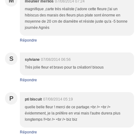
M
meunier merlios
07/08/2014 07:24
magnifique ,carte très réaliste j’adore cette fleure j'ai un
hibiscus des marais des fleurs plus plate sont énorme en
moyenne de 20 cm de diamètre et résiste juste qu'a -5 bonne
journée Agnès
Répondre
S
sylviane
07/08/2014 06:56
Très jolie fleur et bravo pour ta création! bisous
Répondre
P
pti biscuit
07/08/2014 05:19
quelle belle fleur ! merci de ce partage.<br /> <br />
évidemment, je la préfère en vrai mais l'autre durera plus
longtemps !!<br /> <br /> biz biz
Répondre