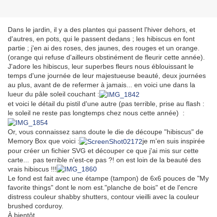
Dans le jardin, il y a des plantes qui passent l'hiver dehors, et
d'autres, en pots, qui le passent dedans ; les hibiscus en font
partie ; j'en ai des roses, des jaunes, des rouges et un orange.
(orange qui refuse d'ailleurs obstinément de fleurir cette année).
J'adore les hibiscus, leur superbes fleurs nous éblouissant le
temps d'une journée de leur majestueuse beauté, deux journées
au plus, avant de de refermer à jamais... en voici une dans la
lueur du pâle soleil couchant :
et voici le détail du pistil d'une autre (pas terrible, prise au flash :
le soleil ne reste pas longtemps chez nous cette année) :
Or, vous connaissez sans doute le die de découpe "hibiscus" de
Memory Box que voici :
je m'en suis inspirée
pour créer un fichier SVG et découper ce que j'ai mis sur cette
carte... pas terrible n'est-ce pas ?! on est loin de la beauté des
vrais hibiscus !!!
Le fond est fait avec une étampe (tampon) de 6x6 pouces de "My
favorite things" dont le nom est."planche de bois" et de l'encre
distress couleur shabby shutters, contour vieilli avec la couleur
brushed corduroy.
À bientôt,