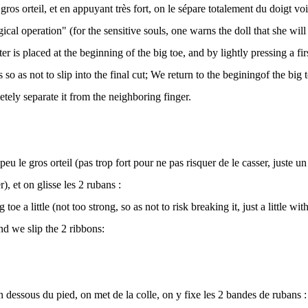
gros orteil, et en appuyant très fort, on le sépare totalement du doigt voi
gical operation" (for the sensitive souls, one warns the doll that she will
ter is placed at the beginning of the big toe, and by lightly pressing a firs
o as not to slip into the final cut; We return to the beginingof the big 
tely separate it from the neighboring finger.
peu le gros orteil (pas trop fort pour ne pas risquer de le casser, juste u
r), et on glisse les 2 rubans :
toe a little (not too strong, so as not to risk breaking it, just a little wit
and we slip the 2 ribbons:
n dessous du pied, on met de la colle, on y fixe les 2 bandes de rubans :