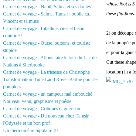
whose foot is 5
Carnet de voyage - Nabil, Salma et ses doutes
these flip-flops.
Carnet de voyage - Salma, Tamsir : oublie ça...
Vincent et sa muse
Carnet de voyage - Libellule. rires et bisou
2) on découpe c
contrarié !
de la poupée po
Carnet de voyage - Ourse, oursons, et touriste
stupide
et pour la gauch
Carnet de voyage - Allons faire le tour du Lac des
Cut these shapes
Nations à Sherbrooke
location) in a f
Carnet de voyage - La tristesse de Christophe
Transformation d'une Land Rover Barbie pour les
pompiers
Carnet de voyage - un campeur mal embouché
Nouveau venu, graphisme et poésie
Carnet de voyage - Critiques et guérison
Carnet de voyage - Du nouveau chez Tamsir +
l'Odyssée et un bon prof
Un thermomètre bipolaire !!!