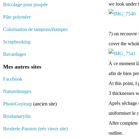
we look under t
Bricolage pour poupée
Pâte polymère
Colorisation de tampons/étampes
7) on recouvre l
Scrapbooking
cover the whol
Bavardages
À ce moment là
Mes autres sites
afin de bien pre
Facebook
At this point, 
Naturelimages
3 thicknesses we
Après séchage c
PhotoGuyloup
(ancien site)
uniformiser le 
Brodamaryllis
After complete d
Broderie-Passion (très vieux site)
outline.