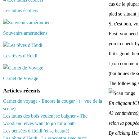
cas de la plupa
Les lutins écoliers
pied se situant 
Si c'est bon, vo
Souvenirs amérindiens
First, you need 
you to check by 
If it's good, he
Les rêves d'Heidi
1) on commence
(boutiques de 
Carnet de Voyage
The following s
Articles récents
Carnet de voyage - Encore la cougar ! (+ vue de la
En cliquant IC
scène)
43 centimètres)
Les lutins des bois veulent se baigner - The
selon la poupée
woodland elves want to go for a bath
Les pensées d'Heidi (et sa beauté)
By clicking He
Les rêves d'Heidi - La rencontre avec le roi