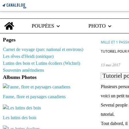
Home
POUPÉES
PHOTO
Pages
MILLE ET 1 PASS
Carnet de voyage (parc national et environs)
TUTORIEL POUR 
Les rêves d'Heidi (onirique)
Lutins des bois et Lutins écoliers (Wichtel)
13 mai 2017
Souvenirs amérindiens
Tutoriel po
Albums Photos
Plusieurs perso
voici un petit tu
Faune, flore et paysages canadiens
Several people 
tutorial.
Les lutins des bois
Tout dabord, il 