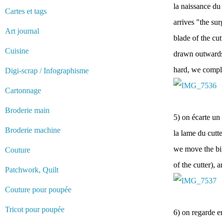
la naissance du 
Cartes et tags
arrives "the sur
Art journal
blade of the cut
Cuisine
drawn outwards s
hard, we comple
Digi-scrap / Infographisme
Cartonnage
Broderie main
5) on écarte un 
Broderie machine
la lame du cutte
we move the big 
Couture
of the cutter), 
Patchwork, Quilt
Couture pour poupée
Tricot pour poupée
6) on regarde e