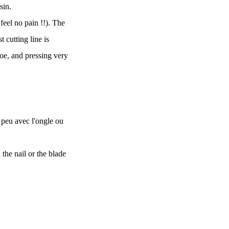
sin.
 feel no pain !!). The
t cutting line is
toe, and pressing very
n peu avec l'ongle ou
h the nail or the blade