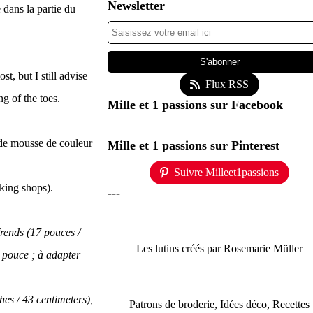
Newsletter
 dans la partie du
st, but I still advise
Flux RSS
ng of the toes.
Mille et 1 passions sur Facebook
 de mousse de couleur
Mille et 1 passions sur Pinterest
Suivre Milleet1passions
king shops).
---
Trends (17 pouces /
Les lutins créés par Rosemarie Müller
1 pouce ; à adapter
hes / 43 centimeters),
Patrons de broderie, Idées déco, Recettes