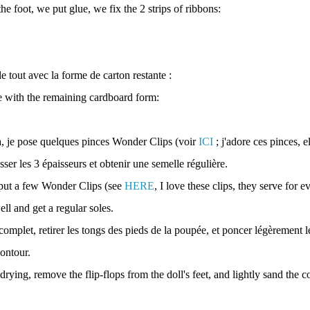
he foot, we put glue, we fix the 2 strips of ribbons:
e tout avec la forme de carton restante :
e with the remaining cardboard form:
, je pose quelques pinces Wonder Clips (voir
ICI
; j'adore ces pinces, e
sser les 3 épaisseurs et obtenir une semelle régulière.
I put a few Wonder Clips (see
HERE
, I love these clips, they serve for e
ll and get a regular soles.
omplet, retirer les tongs des pieds de la poupée, et poncer légèrement l
contour.
rying, remove the flip-flops from the doll's feet, and lightly sand the c