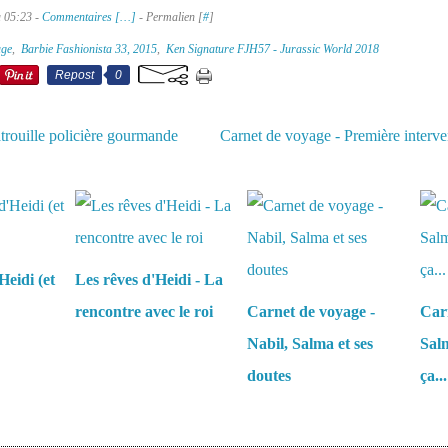
à 05:23 -
Commentaires [
…
]
- Permalien [
#
]
age
,
Barbie Fashionista 33, 2015
,
Ken Signature FJH57 - Jurassic World 2018
Repost
0
trouille policière gourmande
Carnet de voyage - Première interv
aussi :
Heidi (et
Les rêves d'Heidi - La
rencontre avec le roi
Carnet de voyage -
Carn
Nabil, Salma et ses
Salm
doutes
ça...
es