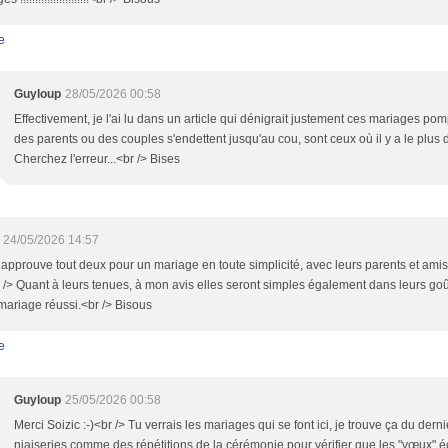
e
Guyloup
28/05/2026 00:58
Effectivement, je l'ai lu dans un article qui dénigrait justement ces mariages p
des parents ou des couples s'endettent jusqu'au cou, sont ceux où il y a le plus 
Cherchez l'erreur...<br /> Bises
24/05/2026 14:57
 approuve tout deux pour un mariage en toute simplicité, avec leurs parents et amis
r /> Quant à leurs tenues, à mon avis elles seront simples également dans leurs goût
ariage réussi.<br /> Bisous
e
Guyloup
25/05/2026 00:58
Merci Soizic :-)<br /> Tu verrais les mariages qui se font ici, je trouve ça du derni
niaiseries comme des répétitions de la cérémonie pour vérifier que les "vœux" é