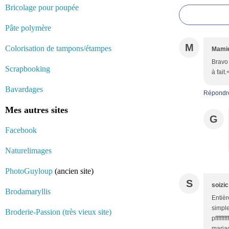
Bricolage pour poupée
Pâte polymère
M
Colorisation de tampons/étampes
Mamie
Bravo 
Scrapbooking
à fait
Bavardages
Répondr
Mes autres sites
G
Facebook
Naturelimages
PhotoGuyloup
(ancien site)
S
soizic
Brodamaryllis
Entièr
simple
Broderie-Passion (très vieux site)
pffffff
mariage