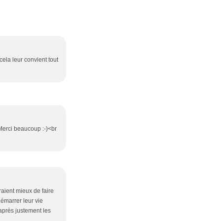
cela leur convient tout
 Merci beaucoup :-)<br
raient mieux de faire
émarrer leur vie
ps après justement les