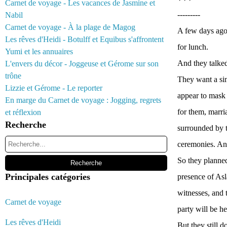
Carnet de voyage - Les vacances de Jasmine et
---------
Nabil
Carnet de voyage - À la plage de Magog
A few days ago,
Les rêves d'Heidi - Botulff et Equibus s'affrontent
for lunch.
Yumi et les annuaires
And they talked 
L'envers du décor - Joggeuse et Gérome sur son
trône
They want a sim
Lizzie et Gérome - Le reporter
appear to mask 
En marge du Carnet de voyage : Jogging, regrets
for them, marri
et réflexion
Recherche
surrounded by th
ceremonies. And 
So they planned
Principales catégories
presence of Asl
witnesses, and t
Carnet de voyage
party will be he
Les rêves d'Heidi
But they still 