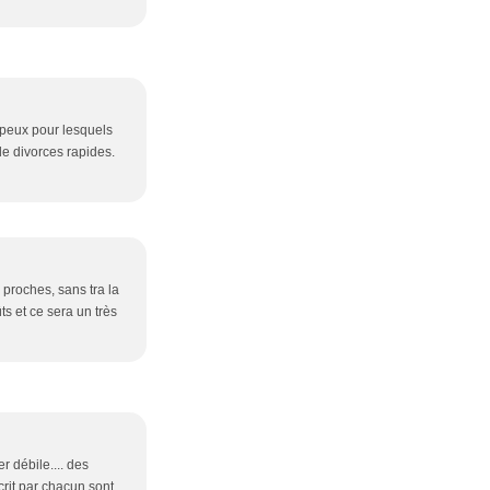
ompeux pour lesquels
de divorces rapides.
 proches, sans tra la
s et ce sera un très
er débile.... des
crit par chacun sont