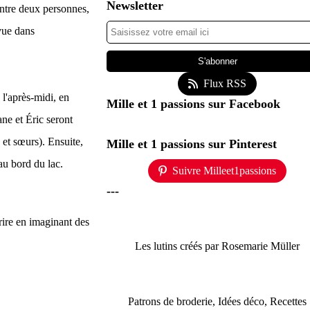
Newsletter
entre deux personnes,
 vue dans
Flux RSS
 l'après-midi, en
Mille et 1 passions sur Facebook
ane et Éric seront
s et sœurs). Ensuite,
Mille et 1 passions sur Pinterest
 au bord du lac.
Suivre Milleet1passions
---
 rire en imaginant des
Les lutins créés par Rosemarie Müller
Patrons de broderie, Idées déco, Recettes