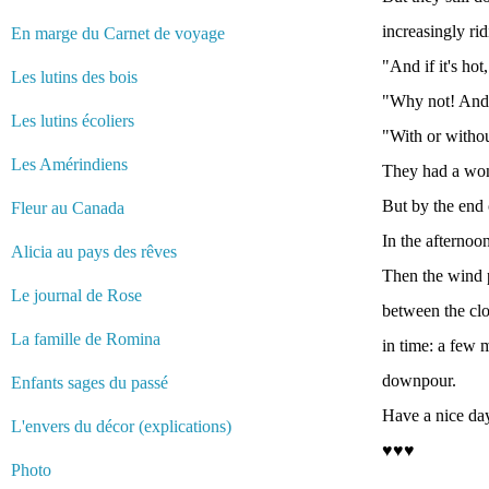
increasingly rid
En marge du Carnet de voyage
"And if it's ho
Les lutins des bois
"Why not! And if
Les lutins écoliers
"With or withou
Les Amérindiens
They had a wond
But by the end 
Fleur au Canada
In the afternoo
Alicia au pays des rêves
Then the wind 
Le journal de Rose
between the clo
La famille de Romina
in time: a few 
downpour.
Enfants sages du passé
Have a nice day
L'envers du décor (explications)
♥♥♥
Photo