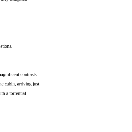
stions.
gnificent contrasts
e cabin, arriving just
th a torrential