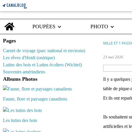
Home
POUPÉES
PHOTO
Pages
MILLE ET 1 PASS
Carnet de voyage (parc national et environs)
23 mai 2026
Les rêves d'Heidi (onirique)
Lutins des bois et Lutins écoliers (Wichtel)
Souvenirs amérindiens
Albums Photos
Il y a quelques 
table de pique-
Et ils ont repar
Faune, flore et paysages canadiens
Ils souhaitent 
Les lutins des bois
artificielles et