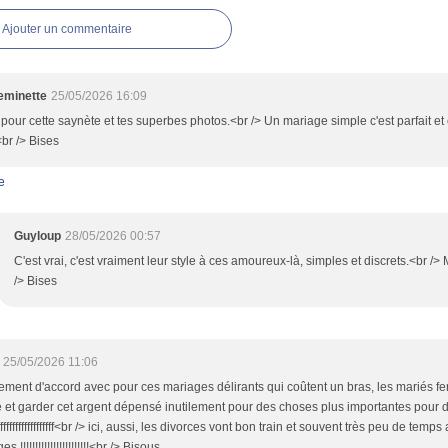
Ajouter un commentaire
minette
25/05/2026 16:09
pour cette saynète et tes superbes photos.<br /> Un mariage simple c'est parfait et 
.<br /> Bises
e
Guyloup
28/05/2026 00:57
C'est vrai, c'est vraiment leur style à ces amoureux-là, simples et discrets.<br />
/> Bises
25/05/2026 11:06
ement d'accord avec pour ces mariages délirants qui coûtent un bras, les mariés fe
 et garder cet argent dépensé inutilement pour des choses plus importantes pour d
fffffffffffffffffffff<br /> ici, aussi, les divorces vont bon train et souvent très peu de tem
s !!!!!!!!!!!!!!!!!!!!!!!<br /> Bisous