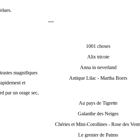
felues.
---
1001 choses
Alix tricote
Anna in neverland
ntrastes magnifiques
Antique Lilac - Martha Boers
 rapidement et
ord par un orage sec,
Au pays de Tigrette
Galanthe des Neiges
Chéries et Mini-Corollines - Rose des Vent
Le grenier de Patmo