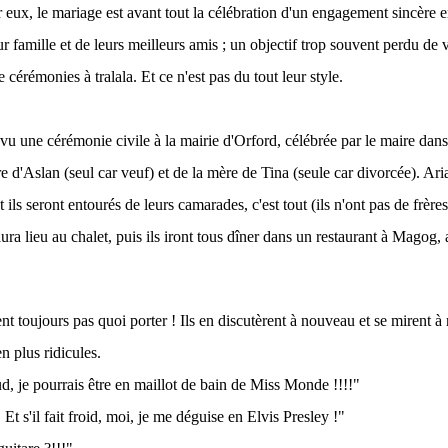
r eux, le mariage est avant tout la célébration d'un engagement sincère 
ur famille et de leurs meilleurs amis ; un objectif trop souvent perdu de
e cérémonies à tralala. Et ce n'est pas du tout leur style.
évu une cérémonie civile à la mairie d'Orford, célébrée par le maire dans
e d'Aslan (seul car veuf) et de la mère de Tina (seule car divorcée). Ari
t ils seront entourés de leurs camarades, c'est tout (ils n'ont pas de frère
aura lieu au chalet, puis ils iront tous dîner dans un restaurant à Magog,
nt toujours pas quoi porter ! Ils en discutèrent à nouveau et se mirent à
n plus ridicules.
aud, je pourrais être en maillot de bain de Miss Monde !!!!"
Et s'il fait froid, moi, je me déguise en Elvis Presley !"