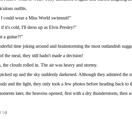
iculous outfits.
t, I could wear a Miss World swimsuit!"
 it's cold, I'll dress up as Elvis Presley!"
t a guitar?!"
erful time joking around and brainstorming the most outlandish sugge
of the meal, they still hadn't made a decision!
n, the clouds rolled in. The air was heavy and stormy.
picked up and the sky suddenly darkened. Although they admired the ma
uds and the light, they only took a few photos before heading back to th
moments later, the heavens opened, first with a dry thunderstorm, then wi
 :-)