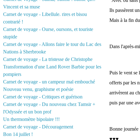
"Avec ou sans g
Vincent et sa muse
Ils passèrent un
Carnet de voyage - Libellule. rires et bisou
Mais à la fin du
contrarié !
Carnet de voyage - Ourse, oursons, et touriste
stupide
Carnet de voyage - Allons faire le tour du Lac des
Dans l'après-mid
Nations à Sherbrooke
Carnet de voyage - La tristesse de Christophe
Transformation d'une Land Rover Barbie pour les
Puis le vent se 
pompiers
Carnet de voyage - un campeur mal embouché
offerts par les 
Nouveau venu, graphisme et poésie
arrivèrent au ch
Carnet de voyage - Critiques et guérison
puis par une ave
Carnet de voyage - Du nouveau chez Tamsir +
l'Odyssée et un bon prof
Un thermomètre bipolaire !!!
Carnet de voyage - Découragement
Bonne journée :
Bon 14 juillet !
♥♥♥