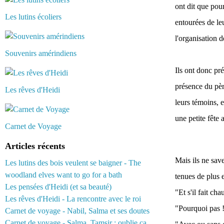
ont dit que pou
Les lutins écoliers
entourées de le
l'organisation d
Souvenirs amérindiens
Ils ont donc pr
présence du pèr
Les rêves d'Heidi
leurs témoins, e
une petite fête 
Carnet de Voyage
Articles récents
Mais ils ne save
Les lutins des bois veulent se baigner - The
woodland elves want to go for a bath
tenues de plus e
Les pensées d'Heidi (et sa beauté)
"Et s'il fait ch
Les rêves d'Heidi - La rencontre avec le roi
"Pourquoi pas ! 
Carnet de voyage - Nabil, Salma et ses doutes
Carnet de voyage - Salma, Tamsir : oublie ça...