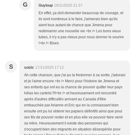
G
Guyloup
19/11/2025 21:37
En effet, ça doit demander beaucoup de courage, et
ils sont nombreux à le faire, j'aimerais bien qu'ils
aient tous autant de chance que Jimena pour
redémarrer une nouvelle vie.<br /> Les bons vieux
tubes, il n'y a pas mieux pour nous donner le sourire
!<br /> Bises
S
soizic
17/11/2025 17:12
Ah cette chanson, que j'ai pu la fredonner à sa sortie, j'adorais
et je l'aime encore.<br /> Merci pour l'histoire de Jimena et
ses enfants qui ont eu la chance de pouvoir quitter leur pays
hélas les cartelsl !!!!<br /> et heureusement ont rencontré
après d'autres difficultés arrivant au Canada d'être
embauchée par Arianne et Eric qui en la connaissant bien
ensuite ont pu lui obtenir les papiers définitifs ainsi que pour
ses fils de pouvoir rester et en plus elle va pouvoir faire venir
sa mère. Heureusement il existe des personnes qui
s'occupent bien des migrants en situation désespérée pour