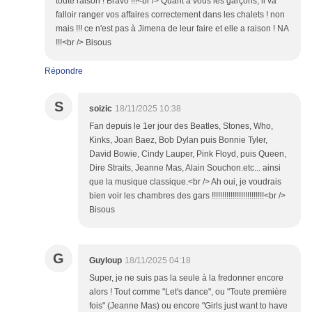
toute raison ! Bravo !!!<br /> Quant à vous les garçons, il va
falloir ranger vos affaires correctement dans les chalets ! non
mais !!! ce n'est pas à Jimena de leur faire et elle a raison ! NA
!!!<br /> Bisous
Répondre
S
soizic
18/11/2025 10:38
Fan depuis le 1er jour des Beatles, Stones, Who,
Kinks, Joan Baez, Bob Dylan puis Bonnie Tyler,
David Bowie, Cindy Lauper, Pink Floyd, puis Queen,
Dire Straits, Jeanne Mas, Alain Souchon.etc... ainsi
que la musique classique.<br /> Ah oui, je voudrais
bien voir les chambres des gars !!!!!!!!!!!!!!!!!!!!!!!!!<br />
Bisous
G
Guyloup
18/11/2025 04:18
Super, je ne suis pas la seule à la fredonner encore
alors ! Tout comme "Let's dance", ou "Toute première
fois" (Jeanne Mas) ou encore "Girls just want to have