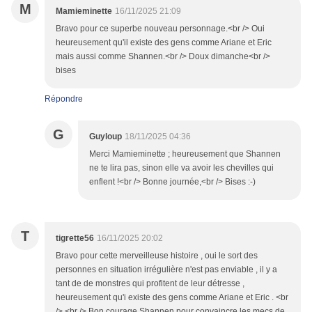
M
Mamieminette
16/11/2025 21:09
Bravo pour ce superbe nouveau personnage.<br /> Oui
heureusement qu'il existe des gens comme Ariane et Eric
mais aussi comme Shannen.<br /> Doux dimanche<br />
bises
Répondre
G
Guyloup
18/11/2025 04:36
Merci Mamieminette ; heureusement que Shannen
ne te lira pas, sinon elle va avoir les chevilles qui
enflent !<br /> Bonne journée,<br /> Bises :-)
T
tigrette56
16/11/2025 20:02
Bravo pour cette merveilleuse histoire , oui le sort des
personnes en situation irrégulière n'est pas enviable , il y a
tant de de monstres qui profitent de leur détresse ,
heureusement qu'i existe des gens comme Ariane et Eric . <br
/> <br /> Bon courage Shannen pour convaincre les mecs de