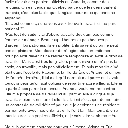
facile d'avoir des papiers officiels au Canada, comme des
réfugiés. On est venus au Québec parce que les gens parlent
français, c'est plus facile que l'anglais, pour nous qui parlions
espagnol".
"Et c'est comme ça que vous avez trouvé le travail ici, au parc
national ?".
"Pas tout de suite. J'ai d'abord travaillé deux années comme
femme de ménage. Beaucoup d'heures et pas beaucoup
d'argent ; los patronès, ils en profitent, ils savent qu'on ne peut
pas se plaindre. Mon dossier de réfugiée était en traitement
pour pouvoir devenir une résidente temporaire et avoir le droit de
travailler, Mais c'est très long, alors pour survivre on n'a pas le
choix, on travaille, mais pas officiellement. Et puis mon fils aîné
était dans l'école de Fabienne, la fille de Éric et Ariane, et un jour
de l'année dernière, il lui a dit qu'il dormait mal parce qu'il avait
toujours peur qu'on soit obligés de repartir encore ailleurs. Elle en
a parlé à ses parents et ensuite Ariane a voulu me rencontrer.
Elle m'a proposé de travailler ici au parc et elle a dit que si je
travaillais bien, son mari et elle, ils allaient s'occuper de me faire
un contrat de travail définitif pour que je devienne une résidente
permanente avec mes enfants, et ils l'ont fait. Maintenant, on a
tous les trois les papiers officiels, et je vais faire venir ma mère".
"Je suis vraiment contente pour vous Jimena. Ariane et Éric