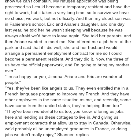
know we can't complain. My refugee application was being
processed so I could become a temporary resident and have the
right to work, but it takes a very long time, so to survive we have
no choice, we work, but not officially. And then my eldest son was
in Fabienne's school, Eric and Ariane's daughter, and one day
last year, he told her he wasn't sleeping well because he was
always afraid we'd have to leave again. She told her parents, and
then Ariane wanted to meet me. She offered me a job here at the
park and said that if I did well, she and her husband would
arrange a permanent employment contract for me so I could
become a permanent resident. And they did it. Now, the three of
us have the official paperwork, and I'm going to bring my mother
over."
"I'm so happy for you, Jimena. Ariane and Eric are wonderful
people."
"Yes, they've been like angels to us. They even enrolled me in a
French language program to improve my French. And they have
other employees in the same situation as me, and recently, some
have come from the united states; they're helping them too."
"They've been wonderful to us too, you know, offering us jobs
here and lending us these cottages to live in. And giving us
employment contracts that allow us to stay in Canada. Otherwise,
we'd probably all be unemployed graduates in France, or doing
jobs we don't really enjoy," Shannen replies.