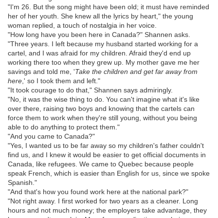
"I'm 26. But the song might have been old; it must have reminded
her of her youth. She knew all the lyrics by heart," the young
woman replied, a touch of nostalgia in her voice.
"How long have you been here in Canada?" Shannen asks.
"Three years. I left because my husband started working for a
cartel, and I was afraid for my children. Afraid they'd end up
working there too when they grew up. My mother gave me her
savings and told me, '
Take the children and get far away from
here
,' so I took them and left."
"It took courage to do that," Shannen says admiringly.
"No, it was the wise thing to do. You can't imagine what it's like
over there, raising two boys and knowing that the cartels can
force them to work when they're still young, without you being
able to do anything to protect them."
"And you came to Canada?"
"Yes, I wanted us to be far away so my children's father couldn't
find us, and I knew it would be easier to get official documents in
Canada, like refugees. We came to Quebec because people
speak French, which is easier than English for us, since we spoke
Spanish."
"And that's how you found work here at the national park?"
"Not right away. I first worked for two years as a cleaner. Long
hours and not much money; the employers take advantage, they