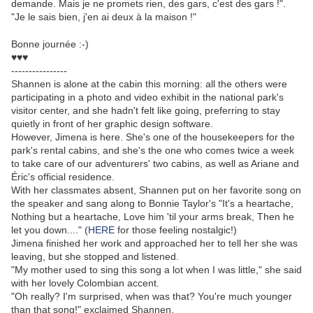
demande. Mais je ne promets rien, des gars, c'est des gars !".
"Je le sais bien, j'en ai deux à la maison !"
Bonne journée :-)
♥♥♥
----------------
Shannen is alone at the cabin this morning: all the others were
participating in a photo and video exhibit in the national park's
visitor center, and she hadn't felt like going, preferring to stay
quietly in front of her graphic design software.
However, Jimena is here. She's one of the housekeepers for the
park's rental cabins, and she's the one who comes twice a week
to take care of our adventurers' two cabins, as well as Ariane and
Éric's official residence.
With her classmates absent, Shannen put on her favorite song on
the speaker and sang along to Bonnie Taylor's "It's a heartache,
Nothing but a heartache, Love him 'til your arms break, Then he
let you down...." (
HERE
for those feeling nostalgic!)
Jimena finished her work and approached her to tell her she was
leaving, but she stopped and listened.
"My mother used to sing this song a lot when I was little," she said
with her lovely Colombian accent.
"Oh really? I'm surprised, when was that? You're much younger
than that song!" exclaimed Shannen.