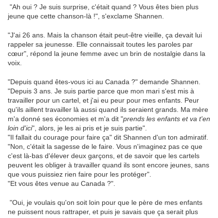
"Ah oui ? Je suis surprise, c'était quand ? Vous êtes bien plus
jeune que cette chanson-là !", s'exclame Shannen.
"J'ai 26 ans. Mais la chanson était peut-être vieille, ça devait lui
rappeler sa jeunesse. Elle connaissait toutes les paroles par
cœur", répond la jeune femme avec un brin de nostalgie dans la
voix.
"Depuis quand êtes-vous ici au Canada ?" demande Shannen.
"Depuis 3 ans. Je suis partie parce que mon mari s'est mis à
travailler pour un cartel, et j'ai eu peur pour mes enfants. Peur
qu'ils aillent travailler là aussi quand ils seraient grands. Ma mère
m'a donné ses économies et m'a dit "
prends les enfants et va t'en
loin d'ici
", alors, je les ai pris et je suis partie".
"Il fallait du courage pour faire ça" dit Shannen d'un ton admiratif.
"Non, c'était la sagesse de le faire. Vous n'imaginez pas ce que
c'est là-bas d'élever deux garçons, et de savoir que les cartels
peuvent les obliger à travailler quand ils sont encore jeunes, sans
que vous puissiez rien faire pour les protéger".
"Et vous êtes venue au Canada ?".
"Oui, je voulais qu'on soit loin pour que le père de mes enfants
ne puissent nous rattraper, et puis je savais que ça serait plus