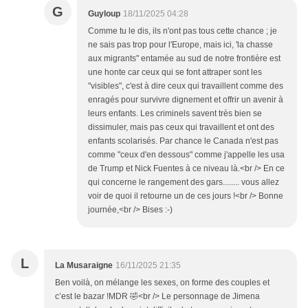
G
Guyloup
18/11/2025 04:28
Comme tu le dis, ils n'ont pas tous cette chance ; je
ne sais pas trop pour l'Europe, mais ici, 'la chasse
aux migrants" entamée au sud de notre frontière est
une honte car ceux qui se font attraper sont les
"visibles", c'est à dire ceux qui travaillent comme des
enragés pour survivre dignement et offrir un avenir à
leurs enfants. Les criminels savent très bien se
dissimuler, mais pas ceux qui travaillent et ont des
enfants scolarisés. Par chance le Canada n'est pas
comme "ceux d'en dessous" comme j'appelle les usa
de Trump et Nick Fuentes à ce niveau là.<br /> En ce
qui concerne le rangement des gars........ vous allez
voir de quoi il retourne un de ces jours !<br /> Bonne
journée,<br /> Bises :-)
L
La Musaraigne
16/11/2025 21:35
Ben voilà, on mélange les sexes, on forme des couples et
c’est le bazar !MDR 🤣<br /> Le personnage de Jimena