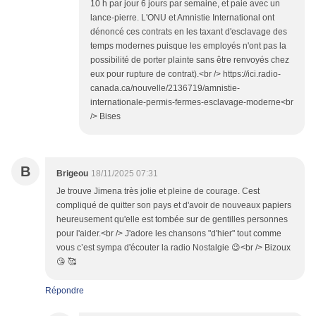
10 h par jour 6 jours par semaine, et paie avec un
lance-pierre. L'ONU et Amnistie International ont
dénoncé ces contrats en les taxant d'esclavage des
temps modernes puisque les employés n'ont pas la
possibilité de porter plainte sans être renvoyés chez
eux pour rupture de contrat).<br /> https://ici.radio-
canada.ca/nouvelle/2136719/amnistie-
internationale-permis-fermes-esclavage-moderne<br
/> Bises
B
Brigeou
18/11/2025 07:31
Je trouve Jimena très jolie et pleine de courage. Cest
compliqué de quitter son pays et d'avoir de nouveaux papiers
heureusement qu'elle est tombée sur de gentilles personnes
pour l'aider.<br /> J'adore les chansons "d'hier" tout comme
vous c’est sympa d'écouter la radio Nostalgie 😉<br /> Bizoux
😘 🥰
Répondre