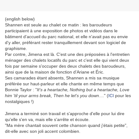
(english below)
Shannen est seule au chalet ce matin : les baroudeurs
participaient à une exposition de photos et vidéos dans le
bâtiment d'accueil du parc national, et elle n'avait pas eu envie
d'y aller, préférant rester tranquillement devant son logiciel de
graphisme.
Par contre, Jimena est là. C'est une des préposées à l'entretien
ménager des chalets locatifs du parc et c'est elle qui vient deux
fois par semaine s'occuper des deux chalets des baroudeurs,
ainsi que de la maison de fonction d'Ariane et Éric.
Ses camarades étant absents, Shannen a mis sa musique
préférée sur haut-parleur et elle chante en même temps que
Bonnie Taylor : "
It's a heartache, Nothing but a heartache, Love
him 'til your arms break, Then he let's you down
...." (
ICI
pour les
nostalgiques !)
Jimena a terminé son travail et s'approche d'elle pour lui dire
qu'elle s'en va, mais elle s'arrête et écoute.
"Ma mère chantait souvent cette chanson quand j'étais petite",
dit-elle avec son joli accent colombien.