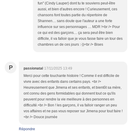
fun" (Cindy Lauper) dont tu te souviens peut-être
aussi, et bien d'autres encore ! Curieusement, ces
chansons font toutes partie du répertoire de
Shannen.... sans doute que l'auteur a une forte
influence sur ses personnages .... MDR !<br /> Pour
ce qui est des garçons.... ça sera peut être bien
difficile, il va falloir que je vous fasse faire un tour des
chambres un de ces jours :-))<br /> Bises
P
passionatal
17/11/2025 13:49
Merci pour cette touchante histoire ! Comme il est difficile de
vivre avec des enfants dans certains pays. <br />
Heureusement que Jimena et ses enfants, et bientôt sa mère,
ont connu des gens formidables qui donnent tout ce qu'ils
peuvent pour rendre la vie meilleure à des personnes en
difficulté.<br /> Bon ! les garçons, il va falloir ranger un peu
vos affaires et ne pas vous reposer sur Jimena pour tout faire !
<br /> Douce journée
Répondre