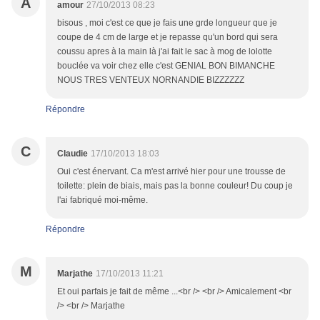
A
amour
27/10/2013 08:23
bisous , moi c'est ce que je fais une grde longueur que je
coupe de 4 cm de large et je repasse qu'un bord qui sera
coussu apres à la main là j'ai fait le sac à mog de lolotte
bouclée va voir chez elle c'est GENIAL BON BIMANCHE
NOUS TRES VENTEUX NORNANDIE BIZZZZZZ
Répondre
C
Claudie
17/10/2013 18:03
Oui c'est énervant. Ca m'est arrivé hier pour une trousse de
toilette: plein de biais, mais pas la bonne couleur! Du coup je
l'ai fabriqué moi-même.
Répondre
M
Marjathe
17/10/2013 11:21
Et oui parfais je fait de même ...<br /> <br /> Amicalement <br
/> <br /> Marjathe