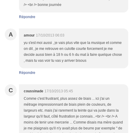
/> <br /> bonne journée
Répondre
A
amour
17/10/2013 06:03
yu s'est moi aussi , je vais plus vite que la musique et comme
on dit , je me retrouve en culotte courte forcement je me
decide aussi bien à 18 h ou 6 h du mat à faire quelque chose
, mais tu vas voir tu vas y arriver bisous
Répondre
C
coussinade
17/10/2013 05:45
Comme c'est frustrant, plus assez de biais ... ici j'ai un
métrage impressionnant de biais plein de couleurs, de
largeurs etc. mais j'ai rarement la teinte qui va juste dans la
largeur qu'il faut, côté frustration je connais...<br /> <br /> A
moins de tenir une mercerie ... Comme disais ma mère quand
je me plaignais qu'il n'y avait plus de beurre par exemple " de