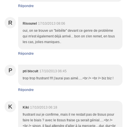
Répondre
R
Risounel
17/10/2013 08:06
oui, on se trouve un "bébête" devant ce genre de problème
qui m'est également déjà arrivé... bon on s'en remet, en tous
les cas, jolies maniques..
Répondre
P
pti biscuit
17/10/2013 06:45
trop trop frustrant !!!! j'aurai pas aimé.....<br /> <br /> biz biz !
Répondre
K
Kiki
17/10/2013 06:18
frustrant oui je confirme, mais il ne restait pas de tissus pour
faire le biais ? avec le tissus fraise ça serait génial.....<br />
<br /> sinon, il faut attendre d'aller à la mercerie....dur, dur<br