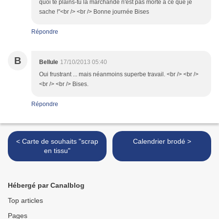
quoi te plains-tu la marchande n'est pas morte à ce que je
sache !"<br /> <br /> Bonne journée Bises
Répondre
B
Bellule
17/10/2013 05:40
Oui frustrant ... mais néanmoins superbe travail. <br /> <br />
<br /> <br /> Bises.
Répondre
< Carte de souhaits "scrap
Calendrier brodé >
en tissu"
Hébergé par Canalblog
Top articles
Pages