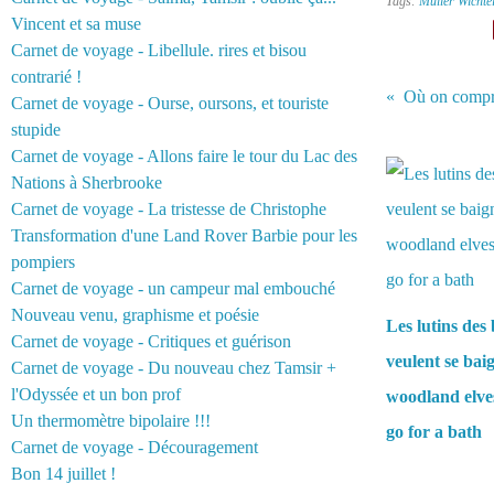
Tags:
Müller Wichte
Vincent et sa muse
Carnet de voyage - Libellule. rires et bisou
contrarié !
Carnet de voyage - Ourse, oursons, et touriste
stupide
Vous aimerez 
Carnet de voyage - Allons faire le tour du Lac des
Nations à Sherbrooke
Carnet de voyage - La tristesse de Christophe
Transformation d'une Land Rover Barbie pour les
pompiers
Carnet de voyage - un campeur mal embouché
Nouveau venu, graphisme et poésie
Les lutins des 
Carnet de voyage - Critiques et guérison
veulent se bai
Carnet de voyage - Du nouveau chez Tamsir +
l'Odyssée et un bon prof
woodland elve
Un thermomètre bipolaire !!!
go for a bath
Carnet de voyage - Découragement
Bon 14 juillet !