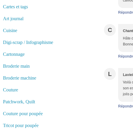
caillou
Cartes et tags
Répondr
Art journal
C
Cuisine
Chant
Hâte d
Digi-scrap / Infographisme
Bonne 
Cartonnage
Répondr
Broderie main
L
Laviei
Broderie machine
Voilà 
son es
Couture
jolis 
Patchwork, Quilt
Répondr
Couture pour poupée
Tricot pour poupée