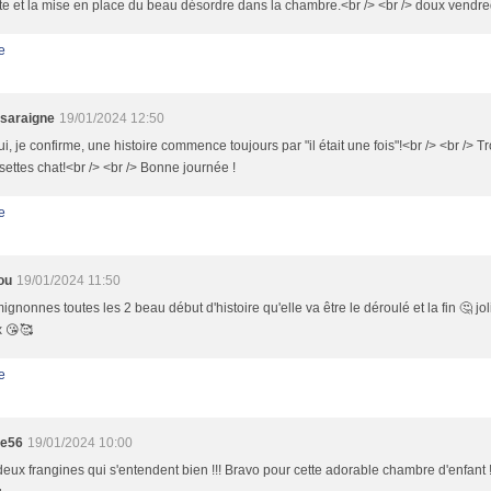
e et la mise en place du beau désordre dans la chambre.<br /> <br /> doux vendred
e
saraigne
19/01/2024 12:50
ui, je confirme, une histoire commence toujours par "il était une fois"!<br /> <br /> T
ettes chat!<br /> <br /> Bonne journée !
e
ou
19/01/2024 11:50
ignonnes toutes les 2 beau début d'histoire qu'elle va être le déroulé et la fin 🤔 
x 😘🥰
e
te56
19/01/2024 10:00
deux frangines qui s'entendent bien !!! Bravo pour cette adorable chambre d'enfant 