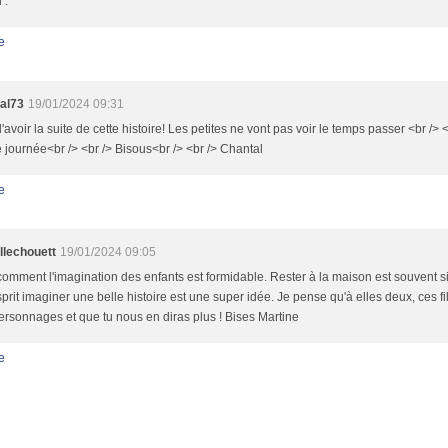
 .
e
al73
19/01/2024 09:31
'avoir la suite de cette histoire! Les petites ne vont pas voir le temps passer <br /> <
journée<br /> <br /> Bisous<br /> <br /> Chantal
e
llechouett
19/01/2024 09:05
comment l'imagination des enfants est formidable. Rester à la maison est souvent si
prit imaginer une belle histoire est une super idée. Je pense qu'à elles deux, ces fil
personnages et que tu nous en diras plus ! Bises Martine
e