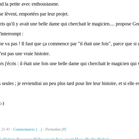
nd la petite avec enthousiasme.
se lèvent, emportées par leur projet.
cris qu'il y avait une belle dame qui cherchait le magicien.... propose G
l'interrompt :
ne va pas ! Il faut que ça commence par "il était une fois", parce que 
est pas une vraie histoire.
rs j'écris : il était une fois une belle dame qui cherchait le magicien qui v
s seules ; je reviendrai un peu plus tard pour lire leur histoire, et si elle 
-)
à 21:41 -
Commentaires [
…
]
- Permalien [
#
]