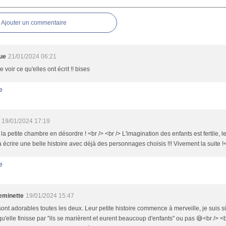
es
Ajouter un commentaire
lue
21/01/2024 06:21
e voir ce qu'elles ont écrit !! bises
e
19/01/2024 17:19
la petite chambre en désordre ! <br /> <br /> L'imagination des enfants est fertile, le
 écrire une belle histoire avec déjà des personnages choisis !!! Vivement la suite !<
e
minette
19/01/2024 15:47
sont adorables toutes les deux. Leur petite histoire commence à merveille, je suis sû
qu'elle finisse par "ils se marièrent et eurent beaucoup d'enfants" ou pas 😅<br /> <