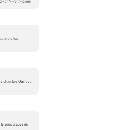
i<br /> <br /> bises
rop drôle les
jolie chambre Guyloup
! Bisous glacés du