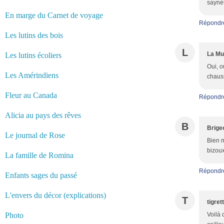
saynèt
En marge du Carnet de voyage
Répondr
Les lutins des bois
L
La Mu
Les lutins écoliers
Oui, o
Les Amérindiens
chauss
Fleur au Canada
Répondr
Alicia au pays des rêves
B
Brige
Le journal de Rose
Bien m
bizou
La famille de Romina
Répondr
Enfants sages du passé
L'envers du décor (explications)
T
tigret
Photo
Voilà 