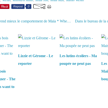
l
,
Wichtel
,
Rosemarie Müller
,
moule Toni
,
moule Maxi
,
Mueller Wichtel
Repost
0
Où on comprend mieux le comportement de Maïa * Where we better understand Maïa’s behavior
aussi :
Lizzie et Gérome - Le
Les lutins écoliers - Ma
reporter
poupée ne peut pas
Les 
bois
Mais
gner - The
boug
s want to