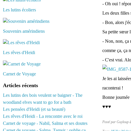
- Oh oui ! répo
Les lutins écoliers
Les deux filles 
- Bon, alors j'é
Souvenirs amérindiens
Sa petite
sœur
- Non, non, ça 
comme ça, ça n'
Les rêves d'Heidi
- C'est vrai. Alo
Carnet de Voyage
Je les ai laissée
Articles récents
raconterai !
Les lutins des bois veulent se baigner - The
Bonne journée :
woodland elves want to go for a bath
♥♥♥
Les pensées d'Heidi (et sa beauté)
Les rêves d'Heidi - La rencontre avec le roi
Posté par Guyloup 
Carnet de voyage - Nabil, Salma et ses doutes
Carnet de voyage - Salma, Tamsir : oublie ça...