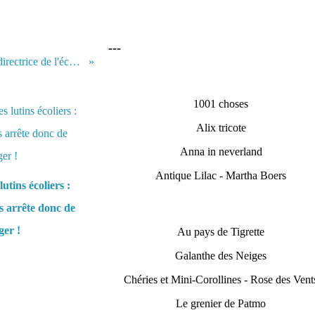
---
Dans le bureau de la directrice de l'école, de l'espoir plein les yeux
1001 choses
Alix tricote
Anna in neverland
Antique Lilac - Martha Boers
lutins écoliers :
 arrête donc de
er !
Au pays de Tigrette
Galanthe des Neiges
Chéries et Mini-Corollines - Rose des Vent
Le grenier de Patmo