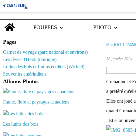
Home
POUPÉES
PHOTO
Pages
MILLE ET 1 PASS
Carnet de voyage (parc national et environs)
18 janvier 2024
Les rêves d'Heidi (onirique)
Lutins des bois et Lutins écoliers (Wichtel)
Souvenirs amérindiens
Albums Photos
Grenadine et Fr
a préféré qu'ell
Elles ont joué a
Faune, flore et paysages canadiens
quand Grenadine
- Et si on inven
Les lutins des bois