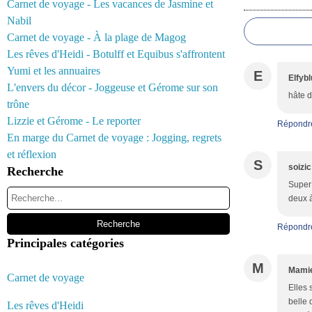
Commentair
Carnet de voyage - Les vacances de Jasmine et
Nabil
Carnet de voyage - À la plage de Magog
Les rêves d'Heidi - Botulff et Equibus s'affrontent
Yumi et les annuaires
E
Elfyb
L'envers du décor - Joggeuse et Gérome sur son
hâte d
trône
Lizzie et Gérome - Le reporter
Répondr
En marge du Carnet de voyage : Jogging, regrets
et réflexion
S
soizic
Recherche
Super 
deux à
Répondr
Principales catégories
M
Mamie
Carnet de voyage
Elles 
belle 
Les rêves d'Heidi