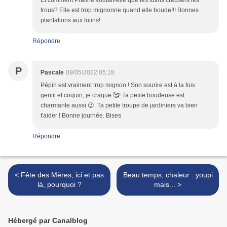
Et comment Praline voulait-elle que les lutins creusent les
trous? Elle est trop mignonne quand elle boude!!! Bonnes
plantations aux lutins!
Répondre
P
Pascale
09/05/2022 05:18
Pépin est vraiment trop mignon ! Son sourire est à la fois
gentil et coquin, je craque 🥰! Ta petite boudeuse est
charmante aussi 😉. Ta petite troupe de jardiniers va bien
t'aider ! Bonne journée. Bises
Répondre
< Fête des Mères, ici et pas
Beau temps, chaleur : youpi
là, pourquoi ?
mais... >
Hébergé par Canalblog