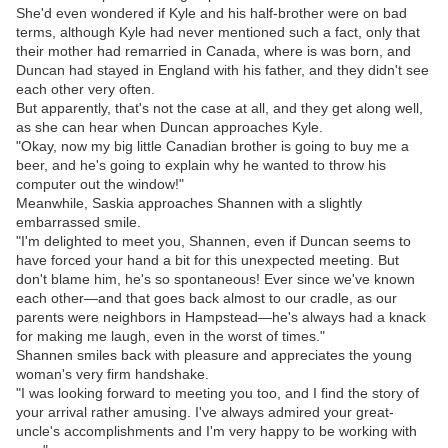
She'd even wondered if Kyle and his half-brother were on bad
terms, although Kyle had never mentioned such a fact, only that
their mother had remarried in Canada, where is was born, and
Duncan had stayed in England with his father, and they didn't see
each other very often.
But apparently, that's not the case at all, and they get along well,
as she can hear when Duncan approaches Kyle.
"Okay, now my big little Canadian brother is going to buy me a
beer, and he's going to explain why he wanted to throw his
computer out the window!"
Meanwhile, Saskia approaches Shannen with a slightly
embarrassed smile.
"I'm delighted to meet you, Shannen, even if Duncan seems to
have forced your hand a bit for this unexpected meeting. But
don't blame him, he's so spontaneous! Ever since we've known
each other—and that goes back almost to our cradle, as our
parents were neighbors in Hampstead—he's always had a knack
for making me laugh, even in the worst of times."
Shannen smiles back with pleasure and appreciates the young
woman's very firm handshake.
"I was looking forward to meeting you too, and I find the story of
your arrival rather amusing. I've always admired your great-
uncle's accomplishments and I'm very happy to be working with