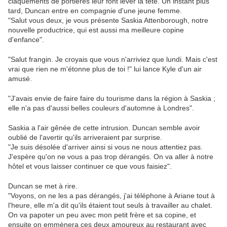
claquements de portières leur font lever la tête. Un instant plus
tard, Duncan entre en compagnie d'une jeune femme.
"Salut vous deux, je vous présente Saskia Attenborough, notre
nouvelle productrice, qui est aussi ma meilleure copine
d'enfance".
"Salut frangin. Je croyais que vous n'arriviez que lundi. Mais c'est
vrai que rien ne m'étonne plus de toi !" lui lance Kyle d'un air
amusé.
"J'avais envie de faire faire du tourisme dans la région à Saskia ;
elle n'a pas d'aussi belles couleurs d'automne à Londres".
Saskia a l'air gênée de cette intrusion. Duncan semble avoir
oublié de l'avertir qu'ils arriveraient par surprise.
"Je suis désolée d'arriver ainsi si vous ne nous attentiez pas.
J'espère qu'on ne vous a pas trop dérangés. On va aller à notre
hôtel et vous laisser continuer ce que vous faisiez".
Duncan se met à rire.
"Voyons, on ne les a pas dérangés, j'ai téléphone à Ariane tout à
l'heure, elle m'a dit qu'ils étaient tout seuls à travailler au chalet.
On va papoter un peu avec mon petit frère et sa copine, et
ensuite on emmènera ces deux amoureux au restaurant avec