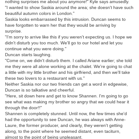
nothing surprises me about you anymore!" Kyle says amusedly.
"I wanted to show Saskia around the area; she doesn't have such
beautiful autumn colors in London."
Saskia looks embarrassed by this intrusion. Duncan seems to
have forgotten to warn her that they would be arriving by
surprise.
"I'm sorry to arrive like this if you weren't expecting us. I hope we
didn't disturb you too much. We'll go to our hotel and let you
continue what you were doing."
Duncan starts laughing.
"Come on, we didn't disturb them. I called Ariane earlier; she told
me they were all alone working at the chalet. We're going to chat
a little with my little brother and his girlfriend, and then we'll take
these two lovers to a restaurant with us."
Neither Saskia nor our two friends can get a word in edgewise,
Duncan is so talkative and cheerful.
"Here, sit down here and get to know Shannen. I'm going to go
see what was making my brother so angry that we could hear it
through the door!!"
Shannen is completely stunned. Until now, the few times she'd
had the opportunity to see Duncan, he was always with Anne-
Laure, the former producer, and clearly, they weren't getting
along, to the point where he seemed distant, even taciturn,
almost to the point of being unpleasant.