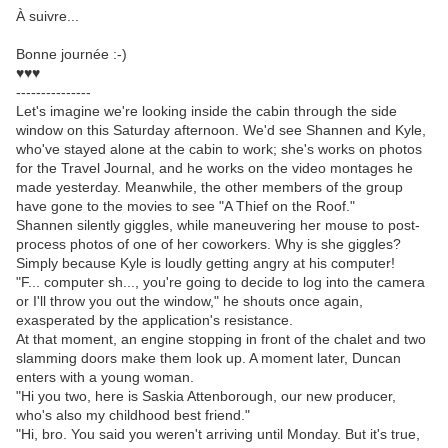
À suivre...
Bonne journée :-)
♥♥♥
---------------
Let's imagine we're looking inside the cabin through the side
window on this Saturday afternoon. We'd see Shannen and Kyle,
who've stayed alone at the cabin to work; she's works on photos
for the Travel Journal, and he works on the video montages he
made yesterday. Meanwhile, the other members of the group
have gone to the movies to see "A Thief on the Roof."
Shannen silently giggles, while maneuvering her mouse to post-
process photos of one of her coworkers. Why is she giggles?
Simply because Kyle is loudly getting angry at his computer!
"F... computer sh..., you're going to decide to log into the camera
or I'll throw you out the window," he shouts once again,
exasperated by the application's resistance.
At that moment, an engine stopping in front of the chalet and two
slamming doors make them look up. A moment later, Duncan
enters with a young woman.
"Hi you two, here is Saskia Attenborough, our new producer,
who's also my childhood best friend."
"Hi, bro. You said you weren't arriving until Monday. But it's true,