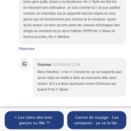
bons gros pulls, bravo à la tricoteuse.<br /> Kyle me fait rire
en injuriant son ordinateur ; je suis comme lui ! Je jure parfois
comme un charretier car je supporte mal les objets en tout
genre qui ne fonctionnent pas comme je le voudrais, quels
qu'ils soient, ou bien qu'une paire de ciseaux m'échappe des
doigts au moment où je veux l'utiliser !!!!!!!!!!!<br /> Bises et
bonne journée,<br /> Martine
Répondre
G
Guyloup
12/10/2025 22:04
Merci Martine :-)<br /> Comme toi, je ne supporte pas
qu'un objet se mette à faire sa mauvaise tête sans
raison, et il y a alors quelques noms d'oiseaux qui
fusent !!<br /> Bises
< Les lutins des bois :
Carnet de voyage - Les
garçon ou fille ?!
campeurs : ça va la faire
grossir ! >