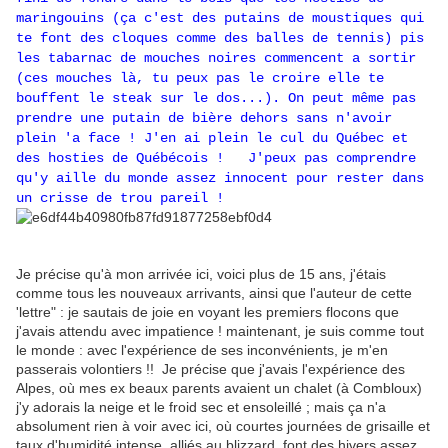
maringouins (ça c'est des putains de moustiques qui
te font des cloques comme des balles de tennis) pis
les tabarnac de mouches noires commencent a sortir
(ces mouches là, tu peux pas le croire elle te
bouffent le steak sur le dos...). On peut même pas
prendre une putain de bière dehors sans n'avoir
plein 'a face ! J'en ai plein le cul du Québec et
des hosties de Québécois ! J'peux pas comprendre
qu'y aille du monde assez innocent pour rester dans
un crisse de trou pareil !
Je précise qu'à mon arrivée ici, voici plus de 15 ans, j'étais
comme tous les nouveaux arrivants, ainsi que l'auteur de cette
'lettre" : je sautais de joie en voyant les premiers flocons que
j'avais attendu avec impatience ! maintenant, je suis comme tout
le monde : avec l'expérience de ses inconvénients, je m'en
passerais volontiers !! Je précise que j'avais l'expérience des
Alpes, où mes ex beaux parents avaient un chalet (à Combloux)
j'y adorais la neige et le froid sec et ensoleillé ; mais ça n'a
absolument rien à voir avec ici, où courtes journées de grisaille et
taux d'humidité intense, alliés au blizzard, font des hivers assez