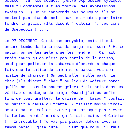
boutte " sur les coudes. (Autre expression typique,
mais tu commences a t'en foutre, des expressions
typiques...) Je ne comprends pas pourquoi ils ne
mettent pas plus de sel sur les routes pour faire
fondre la glace. (Ils disent " calcium ", ces cons
de Québécois !...).
Le 27 DECEMBRE: C'est pas croyable, mais il est
encore tombé de la crisse de neige hier soir ! Et ce
matin, on se les gèle a se les fendre! Ca fait
trois jours qu'on n'est pas sortis de la maison,
sauf pour pelleter la tabarnac d'entrée à chaque
fois que le calice de chien sale passe avec son
hostie de charrue ! On peut aller nulle part. Le
char (Ils disent " char " au lieu de voiture parce
qu'ils ont tous la bouche gelée) était pris dans une
véritable montagne de neige. Quand j'ai eu enfin
fini de tout gratter, le crisse de " bazou " voulait
pu partir a cause du frette! Y faisait moins vingt-
sept à matin, calice! Ca se peut presque pas ! Avec
le facteur vent à marde, ça faisait moins 44 Celsius
! Incroyable ! Tu vas pas pisser dehors avec un
temps pareil, j'te jure ! Sauf que nous, il faut