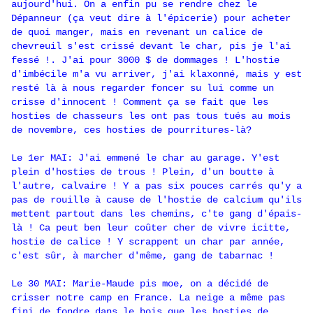
aujourd'hui. On a enfin pu se rendre chez le
Dépanneur (ça veut dire à l'épicerie) pour acheter
de quoi manger, mais en revenant un calice de
chevreuil s'est crissé devant le char, pis je l'ai
fessé !. J'ai pour 3000 $ de dommages ! L'hostie
d'imbécile m'a vu arriver, j'ai klaxonné, mais y est
resté là à nous regarder foncer su lui comme un
crisse d'innocent ! Comment ça se fait que les
hosties de chasseurs les ont pas tous tués au mois
de novembre, ces hosties de pourritures-là?
Le 1er MAI: J'ai emmené le char au garage. Y'est
plein d'hosties de trous ! Plein, d'un boutte à
l'autre, calvaire ! Y a pas six pouces carrés qu'y a
pas de rouille à cause de l'hostie de calcium qu'ils
mettent partout dans les chemins, c'te gang d'épais-
là ! Ca peut ben leur coûter cher de vivre icitte,
hostie de calice ! Y scrappent un char par année,
c'est sûr, à marcher d'même, gang de tabarnac !
Le 30 MAI: Marie-Maude pis moe, on a décidé de
crisser notre camp en France. La neige a même pas
fini de fondre dans le bois que les hosties de