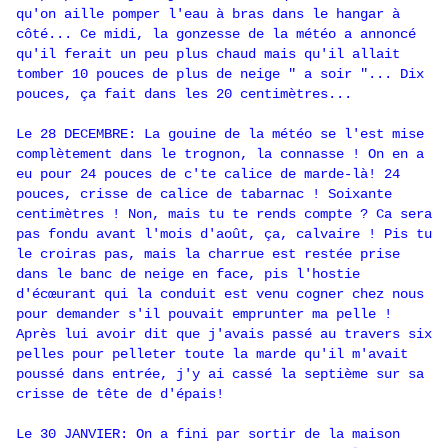
qu'on aille pomper l'eau à bras dans le hangar à
côté... Ce midi, la gonzesse de la météo a annoncé
qu'il ferait un peu plus chaud mais qu'il allait
tomber 10 pouces de plus de neige " a soir "... Dix
pouces, ça fait dans les 20 centimètres...
Le 28 DECEMBRE: La gouine de la météo se l'est mise
complètement dans le trognon, la connasse ! On en a
eu pour 24 pouces de c'te calice de marde-là! 24
pouces, crisse de calice de tabarnac ! Soixante
centimètres ! Non, mais tu te rends compte ? Ca sera
pas fondu avant l'mois d'août, ça, calvaire ! Pis tu
le croiras pas, mais la charrue est restée prise
dans le banc de neige en face, pis l'hostie
d'écœurant qui la conduit est venu cogner chez nous
pour demander s'il pouvait emprunter ma pelle !
Après lui avoir dit que j'avais passé au travers six
pelles pour pelleter toute la marde qu'il m'avait
poussé dans entrée, j'y ai cassé la septième sur sa
crisse de tête de d'épais!
Le 30 JANVIER: On a fini par sortir de la maison