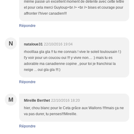
même passé un excellent moment de détente avec cette lettre
et pour cela merci Guyloup<br /> <br /> bises et courage pour
affronter l'hiver canadien!!!
Répondre
N
nataloue31
22/10/2016 19:04
rhoolllaa gla gla !! tu me connais ! vive le soleil toulousain !:)
t'y voir pour un coucou oui !!! y vivre non.... :) mais tu es
adorable ma canadienne copine , pour toi je franchirai la
neige ... oui gla gla !!!:)
Répondre
M
Mireille Berthet
22/10/2016 18:20
hier, chou blanc pour le Ceta grâce aux Wallons !!!!mais ça ne
va pas durer, tu penses!!!Mireille.
Répondre