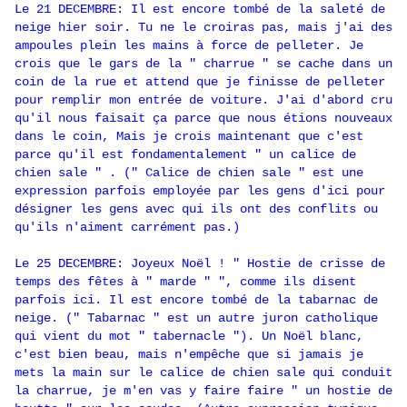
Le 21 DECEMBRE: Il est encore tombé de la saleté de
neige hier soir. Tu ne le croiras pas, mais j'ai des
ampoules plein les mains à force de pelleter. Je
crois que le gars de la " charrue " se cache dans un
coin de la rue et attend que je finisse de pelleter
pour remplir mon entrée de voiture. J'ai d'abord cru
qu'il nous faisait ça parce que nous étions nouveaux
dans le coin, Mais je crois maintenant que c'est
parce qu'il est fondamentalement " un calice de
chien sale " . (" Calice de chien sale " est une
expression parfois employée par les gens d'ici pour
désigner les gens avec qui ils ont des conflits ou
qu'ils n'aiment carrément pas.)
Le 25 DECEMBRE: Joyeux Noël ! " Hostie de crisse de
temps des fêtes à " marde " ", comme ils disent
parfois ici. Il est encore tombé de la tabarnac de
neige. (" Tabarnac " est un autre juron catholique
qui vient du mot " tabernacle "). Un Noël blanc,
c'est bien beau, mais n'empêche que si jamais je
mets la main sur le calice de chien sale qui conduit
la charrue, je m'en vas y faire faire " un hostie de