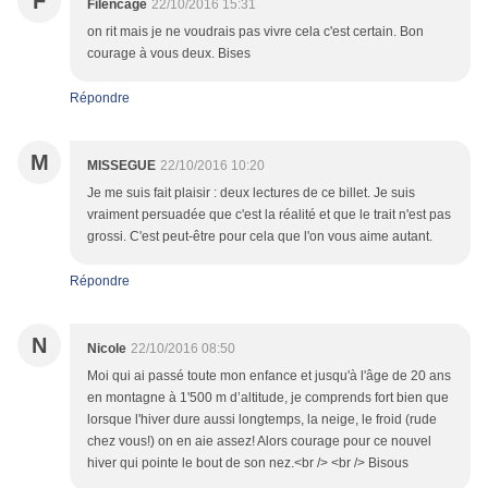
F
Filencage
22/10/2016 15:31
on rit mais je ne voudrais pas vivre cela c'est certain. Bon
courage à vous deux. Bises
Répondre
M
MISSEGUE
22/10/2016 10:20
Je me suis fait plaisir : deux lectures de ce billet. Je suis
vraiment persuadée que c'est la réalité et que le trait n'est pas
grossi. C'est peut-être pour cela que l'on vous aime autant.
Répondre
N
Nicole
22/10/2016 08:50
Moi qui ai passé toute mon enfance et jusqu'à l'âge de 20 ans
en montagne à 1'500 m d’altitude, je comprends fort bien que
lorsque l'hiver dure aussi longtemps, la neige, le froid (rude
chez vous!) on en aie assez! Alors courage pour ce nouvel
hiver qui pointe le bout de son nez.<br /> <br /> Bisous