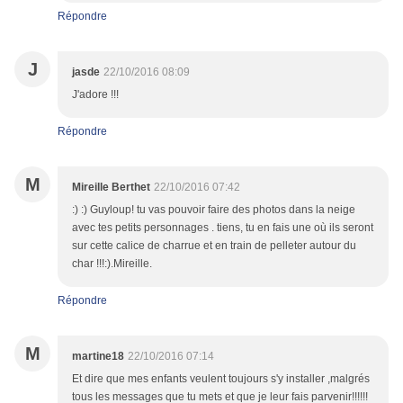
Répondre
J
jasde
22/10/2016 08:09
J'adore !!!
Répondre
M
Mireille Berthet
22/10/2016 07:42
:) :) Guyloup! tu vas pouvoir faire des photos dans la neige
avec tes petits personnages . tiens, tu en fais une où ils seront
sur cette calice de charrue et en train de pelleter autour du
char !!!:).Mireille.
Répondre
M
martine18
22/10/2016 07:14
Et dire que mes enfants veulent toujours s'y installer ,malgrés
tous les messages que tu mets et que je leur fais parvenir!!!!!!