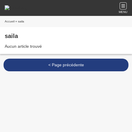
MENU
Accueil
» saila
saila
Aucun article trouvé
< Page précédente