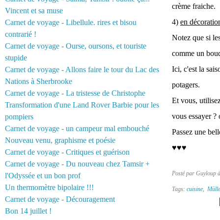
crème fraiche.
Vincent et sa muse
4)
en décoratio
Carnet de voyage - Libellule. rires et bisou
contrarié !
Notez que si les
Carnet de voyage - Ourse, oursons, et touriste
comme un bouqu
stupide
Ici, c'est la sa
Carnet de voyage - Allons faire le tour du Lac des
Nations à Sherbrooke
potagers.
Carnet de voyage - La tristesse de Christophe
Et vous, utilise
Transformation d'une Land Rover Barbie pour les
vous essayer ? 
pompiers
Carnet de voyage - un campeur mal embouché
Passez une bell
Nouveau venu, graphisme et poésie
♥♥♥
Carnet de voyage - Critiques et guérison
Carnet de voyage - Du nouveau chez Tamsir +
Posté par Guyloup 
l'Odyssée et un bon prof
Un thermomètre bipolaire !!!
Tags:
cuisine
,
Mülle
Carnet de voyage - Découragement
Bon 14 juillet !