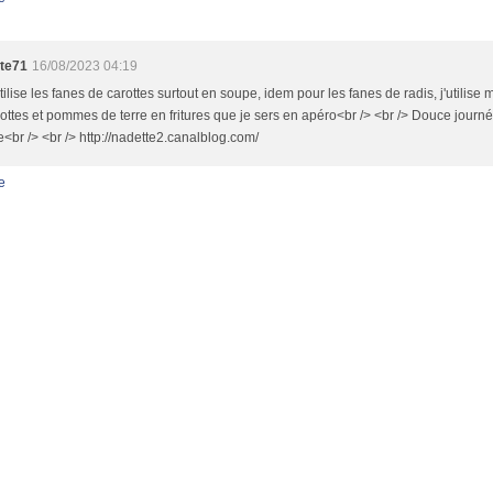
te71
16/08/2023 04:19
utilise les fanes de carottes surtout en soupe, idem pour les fanes de radis, j'utilis
ottes et pommes de terre en fritures que je sers en apéro<br /> <br /> Douce journé
br /> <br /> http://nadette2.canalblog.com/
e