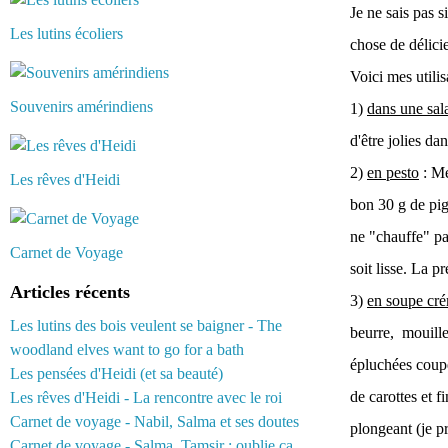
Je ne sais pas s
Les lutins écoliers
chose de délici
Voici mes utilis
Souvenirs amérindiens
1)
dans une sa
d'être jolies dan
2)
en pesto
: Me
Les rêves d'Heidi
bon 30 g de pig
ne "chauffe" pas
Carnet de Voyage
soit lisse. La p
Articles récents
3)
en soupe cr
Les lutins des bois veulent se baigner - The
beurre, mouille
woodland elves want to go for a bath
épluchées coupé
Les pensées d'Heidi (et sa beauté)
de carottes et 
Les rêves d'Heidi - La rencontre avec le roi
Carnet de voyage - Nabil, Salma et ses doutes
plongeant (je pr
Carnet de voyage - Salma, Tamsir : oublie ça...