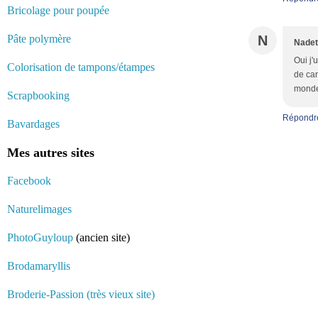
Bricolage pour poupée
Pâte polymère
N
Nadet
Oui j'
Colorisation de tampons/étampes
de car
monde<
Scrapbooking
Répondr
Bavardages
Mes autres sites
Facebook
Naturelimages
PhotoGuyloup
(ancien site)
Brodamaryllis
Broderie-Passion (très vieux site)