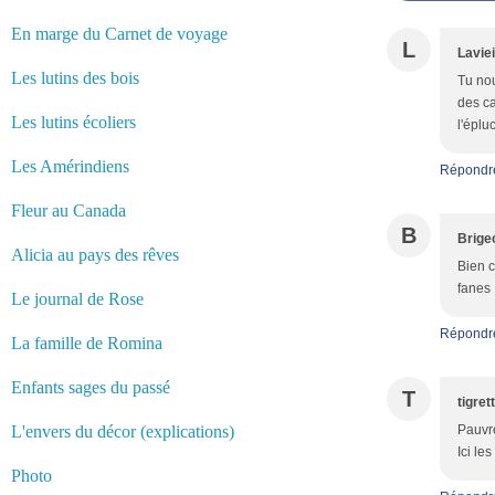
En marge du Carnet de voyage
L
Laviei
Les lutins des bois
Tu nou
des ca
Les lutins écoliers
l'éplu
Les Amérindiens
Répondr
Fleur au Canada
B
Brige
Alicia au pays des rêves
Bien c
fanes 
Le journal de Rose
Répondr
La famille de Romina
Enfants sages du passé
T
tigret
L'envers du décor (explications)
Pauvre
Ici le
Photo