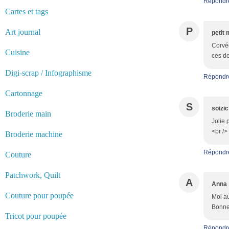
Répondr
Cartes et tags
P
Art journal
petit 
Corvée
Cuisine
ces de
Digi-scrap / Infographisme
Répondr
Cartonnage
S
soizic
Broderie main
Jolie 
<br />
Broderie machine
Répondr
Couture
Patchwork, Quilt
A
Anna
Couture pour poupée
Moi au
Bonne
Tricot pour poupée
Répondr