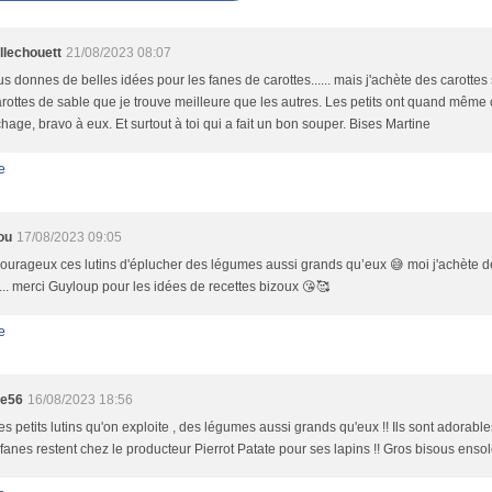
llechouett
21/08/2023 08:07
s donnes de belles idées pour les fanes de carottes...... mais j'achète des carottes
rottes de sable que je trouve meilleure que les autres. Les petits ont quand même 
chage, bravo à eux. Et surtout à toi qui a fait un bon souper. Bises Martine
e
ou
17/08/2023 09:05
ourageux ces lutins d'éplucher des légumes aussi grands qu’eux 😅 moi j'achète d
... merci Guyloup pour les idées de recettes bizoux 😘🥰
e
te56
16/08/2023 18:56
s petits lutins qu'on exploite , des légumes aussi grands qu'eux !! Ils sont adorables 
s fanes restent chez le producteur Pierrot Patate pour ses lapins !! Gros bisous ensole