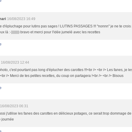
e
mari
16/08/2023 16:49
 d'épluchage pour lutins pas sages ! LUTINS PASSAGES !!! ''nonnn'' je ne te crois 
ux là :-))))))) bravo et merci pour l'idée jumelé avec les recettes
e
16/08/2023 12:44
photo, c'est pourtant pas long d'éplucher des carottes !!!<br /> <br /> Les fanes, je l
 <br /> Merci de tes petites recettes, du coup on partagera !<br /> <br /> Bisous
e
16/08/2023 06:31
ssi j'utilise les fanes des carottes en délicieux potages, ce serait trop dommage de l
 journée
e