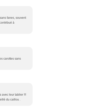
 sans fanes, souvent
contribué à
es carottes sans
avec leur tablier !!!
illé du caillou .