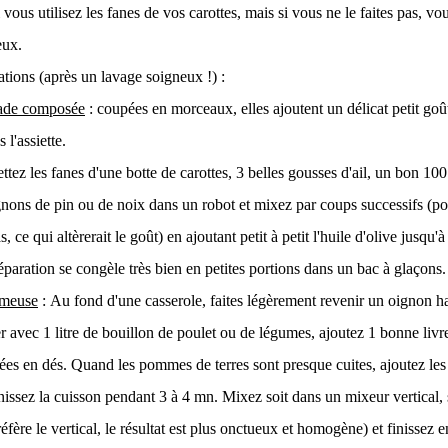
i vous utilisez les fanes de vos carottes, mais si vous ne le faites pas, v
eux.
ations (après un lavage soigneux !) :
lade composée
: coupées en morceaux, elles ajoutent un délicat petit goû
s l'assiette.
ttez les fanes d'une botte de carottes, 3 belles gousses d'ail, un bon 10
nons de pin ou de noix dans un robot et mixez par coups successifs (po
, ce qui altèrerait le goût) en ajoutant petit à petit l'huile d'olive jusqu'
réparation se congèle très bien en petites portions dans un bac à glaçons.
émeuse
: Au fond d'une casserole, faites légèrement revenir un oignon 
r avec 1 litre de bouillon de poulet ou de légumes, ajoutez 1 bonne liv
es en dés. Quand les pommes de terres sont presque cuites, ajoutez les
finissez la cuisson pendant 3 à 4 mn. Mixez soit dans un mixeur vertical,
éfère le vertical, le résultat est plus onctueux et homogène) et finissez 