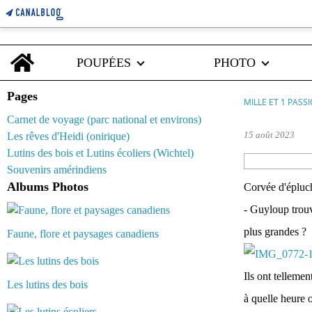
Home
POUPÉES
PHOTO
Pages
MILLE ET 1 PASS
Carnet de voyage (parc national et environs)
15 août 2023
Les rêves d'Heidi (onirique)
Lutins des bois et Lutins écoliers (Wichtel)
Souvenirs amérindiens
Albums Photos
Corvée d'épluch
- Guyloup trouve
plus grandes ?
Faune, flore et paysages canadiens
Ils ont telleme
Les lutins des bois
à quelle heure 