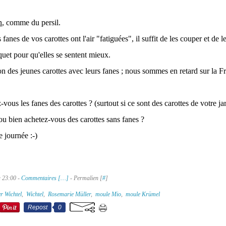
n
, comme du persil.
 fanes de vos carottes ont l'air "fatiguées", il suffit de les couper et de l
et pour qu'elles se sentent mieux.
ison des jeunes carottes avec leurs fanes ; nous sommes en retard sur la F
z-vous les fanes des carottes ? (surtout si ce sont des carottes de votre jar
ou bien achetez-vous des carottes sans fanes ?
e journée :-)
à 23:00 -
Commentaires [
…
]
- Permalien [
#
]
r Wichtel
,
Wichtel
,
Rosemarie Müller
,
moule Mio
,
moule Krümel
Repost
0