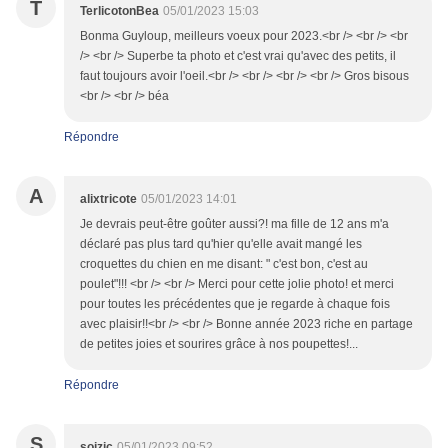
T
TerlicotonBea
05/01/2023 15:03
Bonma Guyloup, meilleurs voeux pour 2023.<br /> <br /> <br
/> <br /> Superbe ta photo et c'est vrai qu'avec des petits, il
faut toujours avoir l'oeil.<br /> <br /> <br /> <br /> Gros bisous
<br /> <br /> béa
Répondre
A
alixtricote
05/01/2023 14:01
Je devrais peut-être goûter aussi?! ma fille de 12 ans m'a
déclaré pas plus tard qu'hier qu'elle avait mangé les
croquettes du chien en me disant: " c'est bon, c'est au
poulet"!!! <br /> <br /> Merci pour cette jolie photo! et merci
pour toutes les précédentes que je regarde à chaque fois
avec plaisir!!<br /> <br /> Bonne année 2023 riche en partage
de petites joies et sourires grâce à nos poupettes!...
Répondre
S
soizic
05/01/2023 09:52