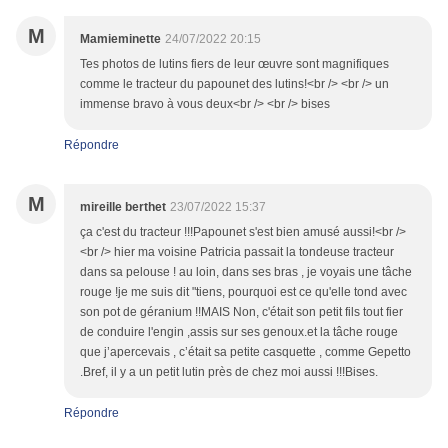
M
Mamieminette
24/07/2022 20:15
Tes photos de lutins fiers de leur œuvre sont magnifiques
comme le tracteur du papounet des lutins!<br /> <br /> un
immense bravo à vous deux<br /> <br /> bises
Répondre
M
mireille berthet
23/07/2022 15:37
ça c'est du tracteur !!!Papounet s'est bien amusé aussi!<br />
<br /> hier ma voisine Patricia passait la tondeuse tracteur
dans sa pelouse ! au loin, dans ses bras , je voyais une tâche
rouge !je me suis dit "tiens, pourquoi est ce qu'elle tond avec
son pot de géranium !!MAIS Non, c'était son petit fils tout fier
de conduire l'engin ,assis sur ses genoux.et la tâche rouge
que j’apercevais , c’était sa petite casquette , comme Gepetto
.Bref, il y a un petit lutin près de chez moi aussi !!!Bises.
Répondre