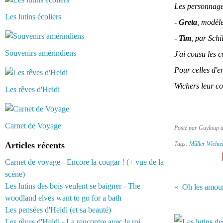
Les personnage
Les lutins écoliers
-
Greta
, modèle
-
Tim
, par Schi
Souvenirs amérindiens
J'ai cousu les c
Pour celles d'e
Wichers leur co
Les rêves d'Heidi
Carnet de Voyage
Posté par Guyloup 
Articles récents
Tags:
Müller Wichte
Carnet de voyage - Encore la cougar ! (+ vue de la
scène)
Les lutins des bois veulent se baigner - The
Oh les amou
woodland elves want to go for a bath
Vous aimerez 
Les pensées d'Heidi (et sa beauté)
Les rêves d'Heidi - La rencontre avec le roi