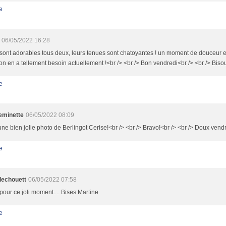
e
06/05/2022 16:28
 sont adorables tous deux, leurs tenues sont chatoyantes ! un moment de douceur et
! on en a tellement besoin actuellement !<br /> <br /> Bon vendredi<br /> <br /> Biso
e
minette
06/05/2022 08:09
une bien jolie photo de Berlingot Cerise!<br /> <br /> Bravo!<br /> <br /> Doux vendr
e
llechouett
06/05/2022 07:58
pour ce joli moment.... Bises Martine
e