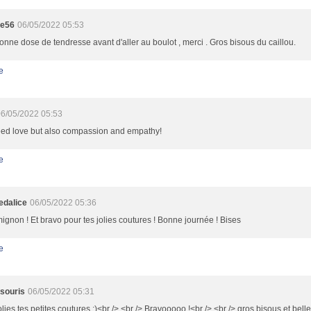
te56
06/05/2022 05:53
nne dose de tendresse avant d'aller au boulot , merci . Gros bisous du caillou.
e
6/05/2022 05:53
ed love but also compassion and empathy!
e
dalice
06/05/2022 05:36
ignon ! Et bravo pour tes jolies coutures ! Bonne journée ! Bises
e
souris
06/05/2022 05:31
olies tes petites coutures :)<br /> <br /> Bravooooo !<br /> <br /> gros bisous et bell