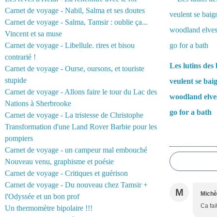
Carnet de voyage - Nabil, Salma et ses doutes
Carnet de voyage - Salma, Tamsir : oublie ça...
Vincent et sa muse
Carnet de voyage - Libellule. rires et bisou
contrarié !
Les lutins des 
Carnet de voyage - Ourse, oursons, et touriste
stupide
veulent se bai
Carnet de voyage - Allons faire le tour du Lac des
woodland elve
Nations à Sherbrooke
go for a bath
Carnet de voyage - La tristesse de Christophe
Transformation d'une Land Rover Barbie pour les
pompiers
Commentair
Carnet de voyage - un campeur mal embouché
Nouveau venu, graphisme et poésie
Carnet de voyage - Critiques et guérison
Carnet de voyage - Du nouveau chez Tamsir +
M
Michè
l'Odyssée et un bon prof
Ca fait
Un thermomètre bipolaire !!!