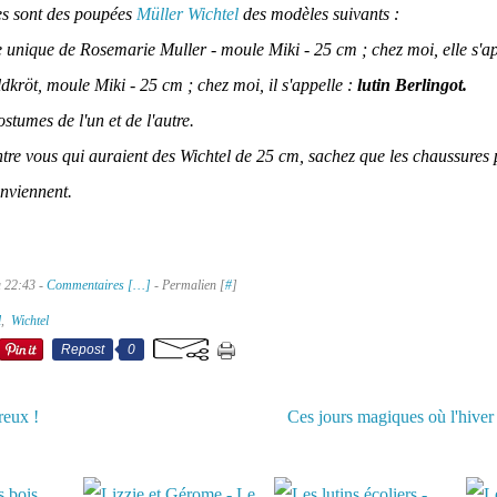
s sont des poupées
Müller Wichtel
des modèles suivants :
 unique de Rosemarie Muller - moule Miki - 25 cm ; chez moi, elle s'ap
ldkröt, moule Miki - 25 cm ; chez moi, il s'appelle :
lutin Berlingot.
ostumes de l'un et de l'autre.
ntre vous qui auraient des Wichtel de 25 cm, sachez que les chaussures 
nviennent.
à 22:43 -
Commentaires [
…
]
- Permalien [
#
]
l
,
Wichtel
Repost
0
reux !
Ces jours magiques où l'hiver 
aussi :