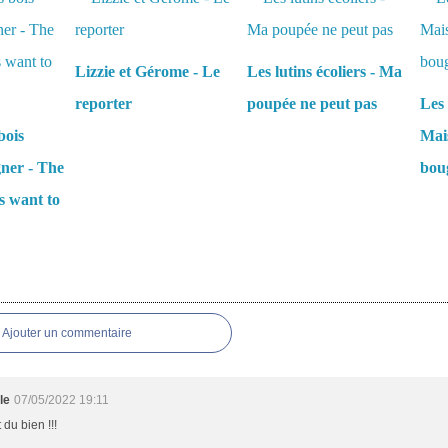
Lizzie et Gérome - Le
Les lutins écoliers - Ma
reporter
poupée ne peut pas
Les 
bois
Mais
gner - The
boug
s want to
es
Ajouter un commentaire
le
07/05/2022 19:11
 du bien !!!