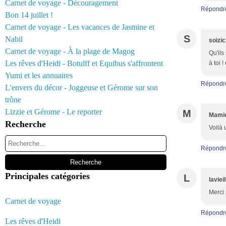
Carnet de voyage - Découragement
Répondr
Bon 14 juillet !
Carnet de voyage - Les vacances de Jasmine et
S
Nabil
soizic
Carnet de voyage - À la plage de Magog
Qu'ils
Les rêves d'Heidi - Botulff et Equibus s'affrontent
à toi 
Yumi et les annuaires
Répondr
L'envers du décor - Joggeuse et Gérome sur son
trône
Lizzie et Gérome - Le reporter
M
Mamie
Recherche
Voilà 
Répondr
Principales catégories
L
laviei
Merci 
Carnet de voyage
Répondr
Les rêves d'Heidi