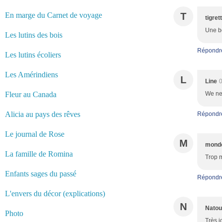
En marge du Carnet de voyage
T
tigret
Une bo
Les lutins des bois
Répondr
Les lutins écoliers
Les Amérindiens
L
Line
0
Fleur au Canada
We ne
Alicia au pays des rêves
Répondr
Le journal de Rose
M
monde
La famille de Romina
Trop m
Enfants sages du passé
Répondr
L'envers du décor (explications)
N
Natou
Photo
Très j