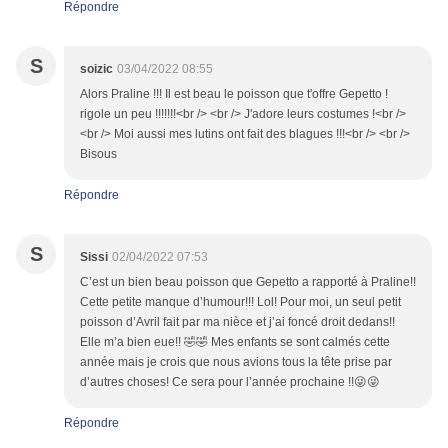
Répondre
S
soizic
03/04/2022 08:55
Alors Praline !!! Il est beau le poisson que t'offre Gepetto !
rigole un peu !!!!!!!<br /> <br /> J'adore leurs costumes !<br />
<br /> Moi aussi mes lutins ont fait des blagues !!!<br /> <br />
Bisous
Répondre
S
Sissi
02/04/2022 07:53
C’est un bien beau poisson que Gepetto a rapporté à Praline!!
Cette petite manque d’humour!!! Lol! Pour moi, un seul petit
poisson d’Avril fait par ma nièce et j’ai foncé droit dedans!!
Elle m’a bien eue!! 🤣🤣 Mes enfants se sont calmés cette
année mais je crois que nous avions tous la tête prise par
d’autres choses! Ce sera pour l’année prochaine !!😜😜
Répondre