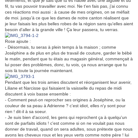
vêtements, et que je sais que tu es habile avec une aiguille et du
fil, tu vas pouvoir travailler avec moi. Ne t'en fais pas, j'ai connu
ces réactions moi aussi : à cause de mes origines, on se méfiait
de moi. jusqu'à ce que les dames de notre canton réalisent que
je leur faisais les plus belles robes de la région sans qu'elles aient
besoin d'aller à la grande ville ! Ça leur passera, tu verras.
Rose ajoute :
- Désormais, tu seras à plein temps à la maison ; comme
Joséphine a de plus en plus de travail de couture, garder le bébé
le matin, pendant que tu étais au magasin général, commençait à
lui poser des problèmes, donc, tu vois, ça nous arrange que tu
sois là toute la journée maintenant.
Pendant que les trois amies discutent et réorganisent leur avenir,
Liliane et Narcisse qui faisaient la vaisselle du repas de midi
discutent à voix basse ensemble :
- Comment peut-on reprocher ses origines à Joséphine, ou la
couleur de sa peau à Adrienne ? c'est idiot, elles n'y sont pour
rien ! dit-il à sa soeur.
- Je suis bien d'accord, les gens qui reprochent ça à quelqu'un
sont de parfaits idiots ! c'est comme si on ne voulait pas nous
donner de travail, quand on sera adultes, sous prétexte que nous
avons les cheveux roux et les yeux verts comme notre père ! lui