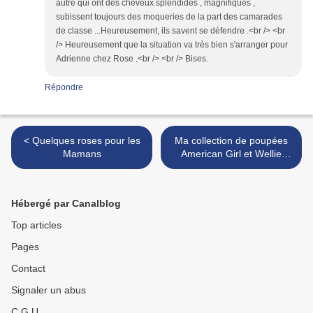
autre qui ont des cheveux splendides , magnifiques ,
subissent toujours des moqueries de la part des camarades
de classe ...Heureusement, ils savent se défendre .<br /> <br
/> Heureusement que la situation va très bien s'arranger pour
Adrienne chez Rose .<br /> <br /> Bises.
Répondre
< Quelques roses pour les
Ma collection de poupées
Mamans
American Girl et Wellie
Wishers + page
d'informations sur la
marque >
Hébergé par Canalblog
Top articles
Pages
Contact
Signaler un abus
C.G.U.