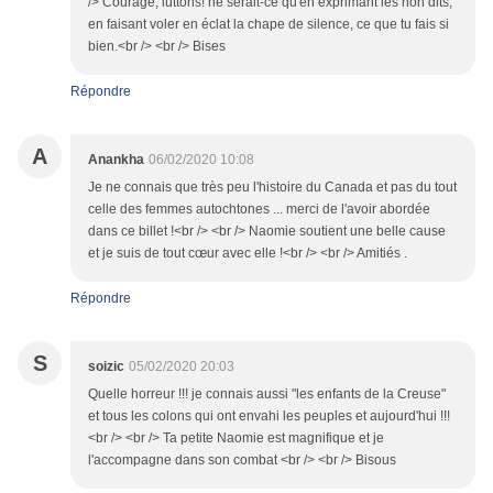
/> Courage, luttons! ne serait-ce qu'en exprimant les non dits,
en faisant voler en éclat la chape de silence, ce que tu fais si
bien.<br /> <br /> Bises
Répondre
A
Anankha
06/02/2020 10:08
Je ne connais que très peu l'histoire du Canada et pas du tout
celle des femmes autochtones ... merci de l'avoir abordée
dans ce billet !<br /> <br /> Naomie soutient une belle cause
et je suis de tout cœur avec elle !<br /> <br /> Amitiés .
Répondre
S
soizic
05/02/2020 20:03
Quelle horreur !!! je connais aussi "les enfants de la Creuse"
et tous les colons qui ont envahi les peuples et aujourd'hui !!!
<br /> <br /> Ta petite Naomie est magnifique et je
l'accompagne dans son combat <br /> <br /> Bisous