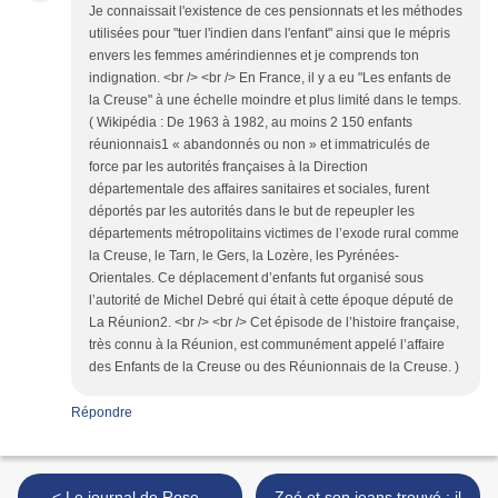
Je connaissait l'existence de ces pensionnats et les méthodes
utilisées pour "tuer l'indien dans l'enfant" ainsi que le mépris
envers les femmes amérindiennes et je comprends ton
indignation. <br /> <br /> En France, il y a eu "Les enfants de
la Creuse" à une échelle moindre et plus limité dans le temps.
( Wikipédia : De 1963 à 1982, au moins 2 150 enfants
réunionnais1 « abandonnés ou non » et immatriculés de
force par les autorités françaises à la Direction
départementale des affaires sanitaires et sociales, furent
déportés par les autorités dans le but de repeupler les
départements métropolitains victimes de l’exode rural comme
la Creuse, le Tarn, le Gers, la Lozère, les Pyrénées-
Orientales. Ce déplacement d’enfants fut organisé sous
l’autorité de Michel Debré qui était à cette époque député de
La Réunion2. <br /> <br /> Cet épisode de l’histoire française,
très connu à la Réunion, est communément appelé l’affaire
des Enfants de la Creuse ou des Réunionnais de la Creuse. )
Répondre
< Le journal de Rose -
Zoé et son jeans trouvé : il