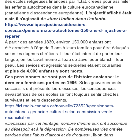
des écoles religieuses financées par l'État, créées pour assimiler
les enfants autochtones dans la culture eurocanadienne
(canadienne d'ascendance européenne).
L'objectif affiché était
clair, il s'agissait de
«tuer l'Indien dans l'enfant»
.
https://www.cliquezjustice.ca/dossiers-
speciaux/pensionnats-autochtones-150-ans-d-injustice-a-
reparer
À partir des années 1830, environ 150.000 enfants ont
été arrachés à l'âge de 3 ans à leurs familles pour être éduqués
selon les dogmes chrétiens. Il leur était interdit de parler leur
langue, on les lavait même à l'eau de Javel pour blanchir leur
peau. Les sévices et agressions sexuelles étaient courantes
et
plus de 4.000 enfants y sont morts.
Ces pensionnats ne sont pas de l'histoire ancienne: le
dernier a fermé ses portes en 1996
. Si les gouvernements
successifs ont présenté leurs excuses, les conséquences
dévastatrices de ces écoles se font toujours sentir chez les
survivants et leurs descendants.
https://ici.radio-canada.ca/nouvelle/723529/pensionnats-
autochtones-genocide-culturel-selon-commission-verite-
reconciliation
«Dépassés par cet héritage, nombre d'entre eux ont succombé
au désespoir et à la dépression. De nombreuses vies ont été
perdues dans l'abus d'alcool et de drogues»
, lit-on dans