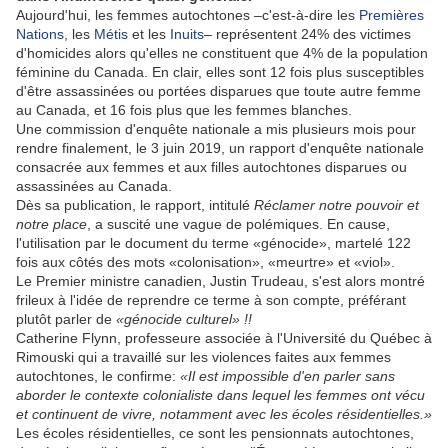
Aujourd'hui, les femmes autochtones –c'est-à-dire les
Premières
Nations
, les
Métis
et les
Inuits
– représentent 24% des victimes
d'homicides alors qu'elles ne constituent que 4% de la population
féminine du Canada. En clair, elles sont 12 fois plus susceptibles
d'être assassinées ou portées disparues que toute autre femme
au Canada, et 16 fois plus que les femmes blanches.
Une commission d'enquête nationale a mis plusieurs mois pour
rendre finalement, le 3 juin 2019, un rapport d'enquête nationale
consacrée aux femmes et aux filles autochtones disparues ou
assassinées au Canada.
Dès sa publication, le rapport, intitulé
Réclamer notre pouvoir et
notre place
, a suscité une vague de polémiques. En cause,
l'utilisation par le document du terme «génocide», martelé 122
fois aux côtés des mots «colonisation», «meurtre» et «viol».
Le Premier ministre canadien, Justin Trudeau, s'est alors montré
frileux à l'idée de reprendre ce terme à son compte, préférant
plutôt parler de
«génocide culturel» !!
Catherine Flynn, professeure associée à l'Université du Québec à
Rimouski qui a travaillé sur les violences faites aux femmes
autochtones, le confirme:
«Il est
impossible d'en parler sans
aborder le contexte colonialiste dans lequel les femmes ont vécu
et continuent de vivre, notamment avec les écoles résidentielles.»
Les écoles résidentielles, ce sont les pensionnats autochtones,