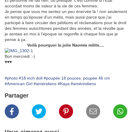
Et personne ne fait rien, ou presque. c'est comme si l'État
accordait moins de valeur à la vie de ces femmes.
Je pense que vous me sentez un peu énervée là ! non seulement
en temps qu'épouse d'un métis, mais aussi parce que j'ai
participé à faire circuler des pétitions et réclamations pour le droit
des femmes autochtones pendant des années, et la révolte que
je sentais en moi à l'époque se regonfle à chaque fois que je
pense à ça.
Voilà pourquoi la jolie Naomie milite....
Bon mercredi :-)
♥♥♥
#photo
#18 inch doll
#poupée 18 pouces. poupée 46 cm
#American Girl
#améridiens
#Kaya
#amérindiens
Partager