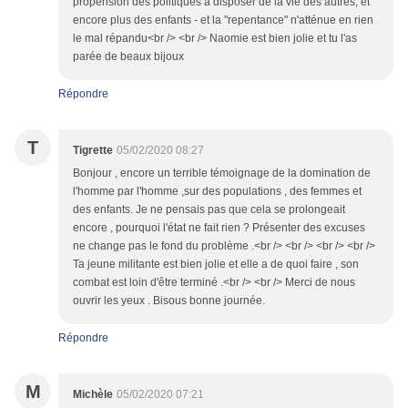
propension des politiques à disposer de la vie des autres, et
encore plus des enfants - et la "repentance" n'atténue en rien
le mal répandu<br /> <br /> Naomie est bien jolie et tu l'as
parée de beaux bijoux
Répondre
T
Tigrette
05/02/2020 08:27
Bonjour , encore un terrible témoignage de la domination de
l'homme par l'homme ,sur des populations , des femmes et
des enfants. Je ne pensais pas que cela se prolongeait
encore , pourquoi l'état ne fait rien ? Présenter des excuses
ne change pas le fond du problème .<br /> <br /> <br /> <br />
Ta jeune militante est bien jolie et elle a de quoi faire , son
combat est loin d'être terminé .<br /> <br /> Merci de nous
ouvrir les yeux . Bisous bonne journée.
Répondre
M
Michèle
05/02/2020 07:21