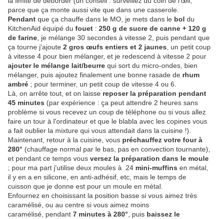
la limite de déborder (un conseil : surveillez du coin de l'œil,
parce que ça monte aussi vite que dans une casserole.
Pendant
que ça chauffe dans le MO, je mets dans le
bol
du
KitchenAid équipé du
fouet
:
250 g de sucre de canne + 120 g
de farine
, je mélange 30 secondes à vitesse 2, puis pendant que
ça tourne j'ajoute
2 gros œufs entiers et 2 jaunes
, un petit coup
à vitesse 4 pour bien mélanger, et je redescend à vitesse 2 pour
ajouter le mélange lait/beurre
qui sort du micro-ondes, bien
mélanger, puis ajoutez finalement une bonne rasade de
rhum
ambré
; pour terminer, un petit coup de vitesse 4 ou 6.
Là, on arrête tout, et on laisse
reposer la préparation pendant
45 minutes
(par expérience : ça peut attendre 2 heures sans
problème si vous recevez un coup de téléphone ou si vous allez
faire un tour à l'ordinateur et que le blabla avec les copines vous
a fait oublier la mixture qui vous attendait dans la cuisine !).
Maintenant, retour à la cuisine, vous
préchauffez votre four à
280°
(chauffage normal par le bas, pas en convection tournante),
et pendant ce temps vous
versez la préparation dans le moule
; pour ma part j'utilise deux moules à 24
mini-muffins
en métal,
il y en a en silicone, en anti-adhésif, etc, mais le temps de
cuisson que je donne est pour un moule en métal.
Enfournez en choisissant la position basse si vous aimez très
caramélisé, ou au centre si vous aimez moins
caramélisé, pendant
7 minutes à 280°
, puis
baissez le