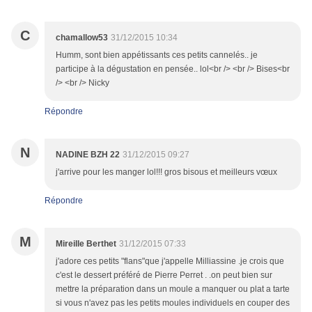
C
chamallow53
31/12/2015 10:34
Humm, sont bien appétissants ces petits cannelés.. je
participe à la dégustation en pensée.. lol<br /> <br /> Bises<br
/> <br /> Nicky
Répondre
N
NADINE BZH 22
31/12/2015 09:27
j'arrive pour les manger lol!!! gros bisous et meilleurs vœux
Répondre
M
Mireille Berthet
31/12/2015 07:33
j'adore ces petits "flans"que j'appelle Milliassine .je crois que
c'est le dessert préféré de Pierre Perret . .on peut bien sur
mettre la préparation dans un moule a manquer ou plat a tarte
si vous n'avez pas les petits moules individuels en couper des