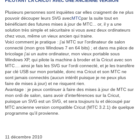
PILOTANT LA CRICUT AVEC UNE ANCIENNE VERSION
Plusieurs personnes sont inquiètes car elles craignent de ne plus
pouvoir découper leurs SVG avec
MTC
par la suite tout en
bénéficiant des futures mises à jour de MTC... or, il y a une
solution très simple et sécuritaire si vous avez deux ordinateurs
chez vous, même un vieux ancien qui traine.
Voici comment je pratique : j'ai MTC sur l'ordinateur de salon
connecté (mon gros Windows 7 en 64 bits) ; et dans ma pièce de
bricolage j'ai un autre ordinateur, mon vieux portable sous
Windows XP, qui pilote la machine à broder et la Cricut avec son
MTC.... ainsi je fais les SVG sur l'ordi connecté, et je les transfère
par clé USB sur mon portable, donc ma Cricut et son MTC ne
sont jamais connectés (aucun intérêt puisque je ne peux plus
faire de mises à jour) et ne risquent rien.
Avantage : je peux continuer à faire des mises à jour de MTC sur
mon ordi de salon, sans avoir d'interférences sur la Cricut,
puisque un SVG est un SVG, et sera toujours lu et découpé par
MTC ancienne version compatible Cricut (MTC 3.2.1) de quelque
programme qu'il provienne.
11 décembre 2010