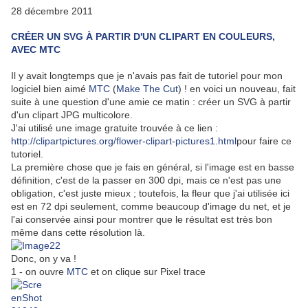
28 décembre 2011
CRÉER UN SVG À PARTIR D'UN CLIPART EN COULEURS,
AVEC MTC
Il y avait longtemps que je n'avais pas fait de tutoriel pour mon
logiciel bien aimé
MTC
(
Make The Cut
) ! en voici un nouveau, fait
suite à une question d'une amie ce matin : créer un SVG à partir
d'un clipart JPG multicolore.
J'ai utilisé une image gratuite trouvée à ce lien :
http://clipartpictures.org/flower-clipart-pictures1.html
pour faire ce
tutoriel.
La première chose que je fais en général, si l'image est en basse
définition, c'est de la passer en 300 dpi, mais ce n'est pas une
obligation, c'est juste mieux ; toutefois, la fleur que j'ai utilisée ici
est en 72 dpi seulement, comme beaucoup d'image du net, et je
l'ai conservée ainsi pour montrer que le résultat est très bon
même dans cette résolution là.
Donc, on y va !
1 - on ouvre
MTC
et on clique sur Pixel trace