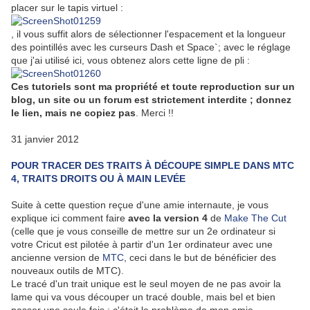
placer sur le tapis virtuel :
, il vous suffit alors de sélectionner l'espacement et la longueur
des pointillés avec les curseurs Dash et Space`; avec le réglage
que j'ai utilisé ici, vous obtenez alors cette ligne de pli :
Ces tutoriels sont ma propriété et toute reproduction sur un
blog, un site ou un forum est strictement interdite ; donnez
le lien, mais ne copiez pas
. Merci !!
31 janvier 2012
POUR TRACER DES TRAITS À DÉCOUPE SIMPLE DANS MTC
4, TRAITS DROITS OU À MAIN LEVÉE
Suite à cette question reçue d'une amie internaute, je vous
explique ici comment faire
avec la version 4
de
Make The Cut
(celle que je vous conseille de mettre sur un 2e ordinateur si
votre Cricut est pilotée à partir d'un 1er ordinateur avec une
ancienne version de
MTC
, ceci dans le but de bénéficier des
nouveaux outils de MTC).
Le tracé d'un trait unique est le seul moyen de ne pas avoir la
lame qui va vous découper un tracé double, mais bel et bien
passer une seule fois ; c'était le problème de mon amie.