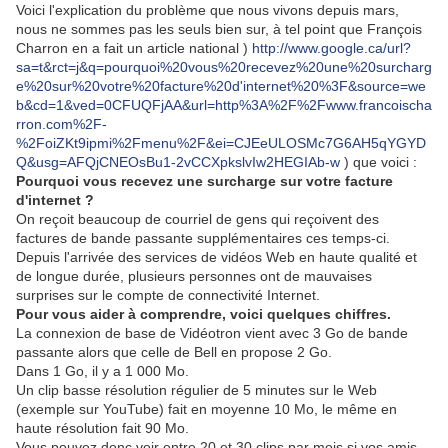
Voici l'explication du problème que nous vivons depuis mars,
nous ne sommes pas les seuls bien sur, à tel point que François
Charron en a fait un article national )
http://www.google.ca/url?
sa=t&rct=j&q=pourquoi%20vous%20recevez%20une%20surcharg
e%20sur%20votre%20facture%20d'internet%20%3F&source=we
b&cd=1&ved=0CFUQFjAA&url=http%3A%2F%2Fwww.francoischa
rron.com%2F-
%2FoiZKt9ipmi%2Fmenu%2F&ei=CJEeULOSMc7G6AH5qYGYD
Q&usg=AFQjCNEOsBu1-2vCCXpkslvIw2HEGIAb-w
) que voici :
Pourquoi vous recevez une surcharge sur votre facture
d'internet ?
On reçoit beaucoup de courriel de gens qui reçoivent des
factures de bande passante supplémentaires ces temps-ci.
Depuis l'arrivée des services de vidéos Web en haute qualité et
de longue durée, plusieurs personnes ont de mauvaises
surprises sur le compte de connectivité Internet.
Pour vous aider à comprendre, voici quelques chiffres.
La connexion de base de Vidéotron vient avec 3 Go de bande
passante alors que celle de Bell en propose 2 Go.
Dans 1 Go, il y a 1 000 Mo.
Un clip basse résolution régulier de 5 minutes sur le Web
(exemple sur YouTube) fait en moyenne 10 Mo, le même en
haute résolution fait 90 Mo.
Vous pouvez donc voir entre 20 et 30 clips par mois si vos amis