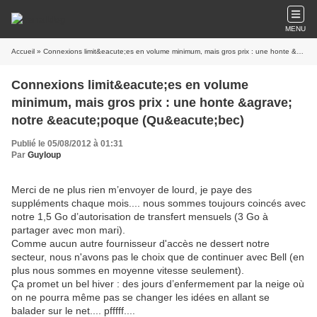
MENU
Accueil
» Connexions limit&eacute;es en volume minimum, mais gros prix : une honte &agrave; notre &eacute;poque (Qu&eacute;bec)
Connexions limit&eacute;es en volume
minimum, mais gros prix : une honte &agrave;
notre &eacute;poque (Qu&eacute;bec)
Publié le 05/08/2012 à 01:31
Par
Guyloup
Merci de ne plus rien m’envoyer de lourd, je paye des
suppléments chaque mois.... nous sommes toujours coincés avec
notre 1,5 Go d’autorisation de transfert mensuels (3 Go à
partager avec mon mari).
Comme aucun autre fournisseur d'accès ne dessert notre
secteur, nous n'avons pas le choix que de continuer avec Bell (en
plus nous sommes en moyenne vitesse seulement).
Ça promet un bel hiver : des jours d’enfermement par la neige où
on ne pourra même pas se changer les idées en allant se
balader sur le net.... pfffff....