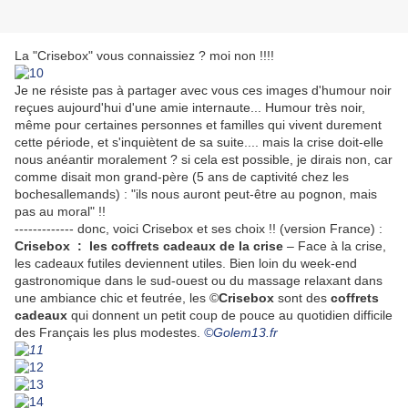
La "Crisebox" vous connaissiez ? moi non !!!!
Je ne résiste pas à partager avec vous ces images d'humour noir
reçues aujourd'hui d'une amie internaute... Humour très noir,
même pour certaines personnes et familles qui vivent durement
cette période, et s'inquiètent de sa suite.... mais la crise doit-elle
nous anéantir moralement ? si cela est possible, je dirais non, car
comme disait mon grand-père (5 ans de captivité chez les
bochesallemands) : "ils nous auront peut-être au pognon, mais
pas au moral" !!
------------- donc, voici Crisebox et ses choix !! (version France) :
Crisebox : les coffrets cadeaux de la crise
– Face à la crise,
les cadeaux futiles deviennent utiles. Bien loin du week-end
gastronomique dans le sud-ouest ou du massage relaxant dans
une ambiance chic et feutrée, les ©
Crisebox
sont des
coffrets
cadeaux
qui donnent un petit coup de pouce au quotidien difficile
des Français les plus modestes.
©Golem13.fr