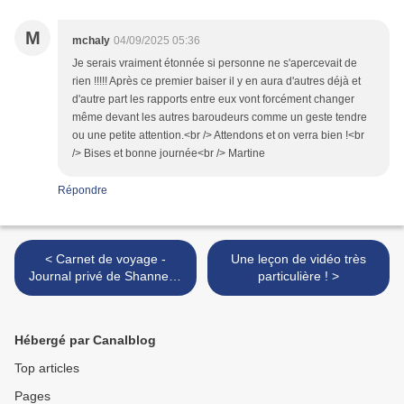
M
mchaly
04/09/2025 05:36
Je serais vraiment étonnée si personne ne s'apercevait de
rien !!!!! Après ce premier baiser il y en aura d'autres déjà et
d'autre part les rapports entre eux vont forcément changer
même devant les autres baroudeurs comme un geste tendre
ou une petite attention.<br /> Attendons et on verra bien !<br
/> Bises et bonne journée<br /> Martine
Répondre
< Carnet de voyage -
Une leçon de vidéo très
Journal privé de Shannen :
particulière ! >
invitation forcée au resto !!
Hébergé par Canalblog
Top articles
Pages