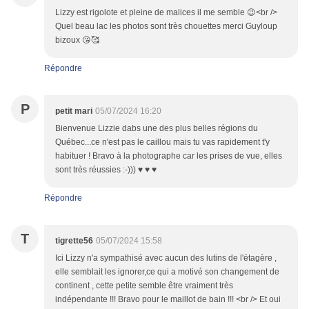
Lizzy est rigolote et pleine de malices il me semble 😉<br />
Quel beau lac les photos sont très chouettes merci Guyloup
bizoux 😘🥰
Répondre
P
petit mari
05/07/2024 16:20
Bienvenue Lizzie dabs une des plus belles régions du
Québec...ce n'est pas le caillou mais tu vas rapidement t'y
habituer ! Bravo à la photographe car les prises de vue, elles
sont très réussies :-))) ♥ ♥ ♥
Répondre
T
tigrette56
05/07/2024 15:58
Ici Lizzy n'a sympathisé avec aucun des lutins de l'étagère ,
elle semblait les ignorer,ce qui a motivé son changement de
continent , cette petite semble être vraiment très
indépendante !!! Bravo pour le maillot de bain !!! <br /> Et oui