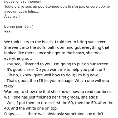
nouvel environnement.
Toutefois, je suis un peu étonnée qu'elle n'ai pas encore copiné
avec un autre lutin....
À suivre !
Bonne journée :-)
♥♥♥
We took Lizzy to the beach. I told her to bring sunscreen. 
She went into the dolls' bathroom and got everything that 
looked like there. Once she got to the beach, she took 
everything out.
- You see, I listened to you, I'm going to put on sunscreen.
- It's good Lizzie. Do you want me to help you put it on?
- Oh no, I know quite well how to do it; I'm big now.
- That's good, then I'll let you manage. Which one will you 
take?
Wanting to show me that she knows how to read numbers 
well (she has just finished her first grade), she adds:
- Well, I put them in order: first the 60, then the 50, after the 
40, and the white one on top.
Oops............ there was obviously something she didn't 