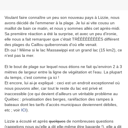
Voulant faire connaître un peu son nouveau pays à Lizzie, nous
avons décidé de l'emmener à la plage. Je lui ai vite cousu un
maillot de bain ce matin, et nous y sommes allés cet après-midi.
Sa première réaction a été la surprise, et avec un peu d'ironie,
elle nous a fait remarquer que c'était TRÈÈÈÈÈÈÈÈÈS différent
des plages du Caillou quiberonnais d'où elle venait.
Eh oui ! Même si le lac Massawippi est un grand lac (15 km2), ce
n'est pas la mer.
Et le bout de plage sur lequel nous étions ne fait qu'environ 2 à 3
mètres de largeur entre la ligne de végétation et l'eau. La plupart
du temps, c'est comme ça ici !
Et encore, lui ai-je expliqué : ceci est un endroit exceptionnel où
nous pouvons aller, car tout le reste du lac est privé et
inaccessible (ce qui devient d'ailleurs un véritable problème au
Québec : privatisation des berges, raréfaction des rampes à
bateaux dont les tarifs d'accès municipaux deviennent débiles,
etc ; voir
ICI
).
Lizzie a écouté et après
quelques
de nombreuses questions
(rappelons nous qu'elle a dit elle-même être bavarde !), elle a dit