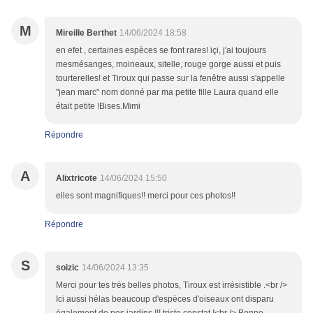
M
Mireille Berthet
14/06/2024 18:58
en efet , certaines espèces se font rares! içi, j'ai toujours
mesmésanges, moineaux, sitelle, rouge gorge aussi et puis
tourterelles! et Tiroux qui passe sur la fenêtre aussi s'appelle
"jean marc" nom donné par ma petite fille Laura quand elle
était petite !Bises.Mimi
Répondre
A
Alixtricote
14/06/2024 15:50
elles sont magnifiques!! merci pour ces photos!!
Répondre
S
soizic
14/06/2024 13:35
Merci pour tes très belles photos, Tiroux est irrésistible .<br />
Ici aussi hélas beaucoup d'espèces d'oiseaux ont disparu